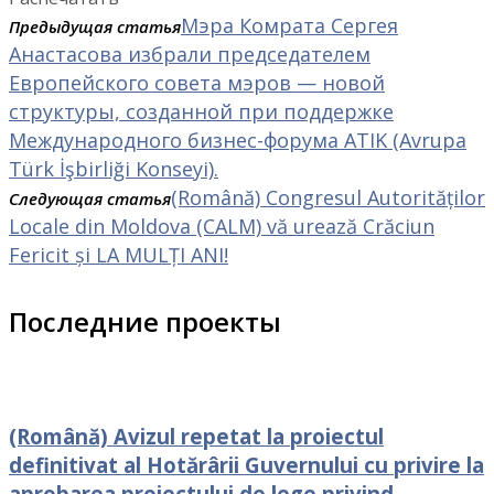
Мэра Комрата Сергея
Предыдущая статья
Анастасова избрали председателем
Европейского совета мэров — новой
структуры, созданной при поддержке
Международного бизнес-форума ATIK (Avrupa
Türk İşbirliği Konseyi).
(Română) Congresul Autorităților
Следующая статья
Locale din Moldova (CALM) vă urează Crăciun
Fericit și LA MULȚI ANI!
Последние проекты
(Română) Avizul repetat la proiectul
definitivat al Hotărârii Guvernului cu privire la
aprobarea proiectului de lege privind