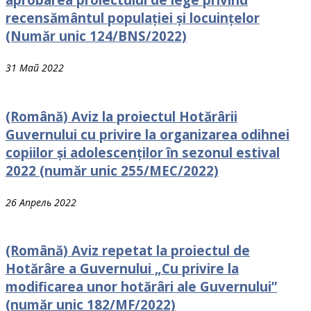
recensământul populației și locuințelor
(Număr unic 124/BNS/2022)
31 Май 2022
(Română) Aviz la proiectul Hotărârii
Guvernului cu рrivire la organizarea odihnei
сорiilоr și adolescenților în sezonul estival
2022 (număr unic 255/MEC/2022)
26 Апрель 2022
(Română) Aviz repetat la proiectul de
Hotărâre a Guvernului „Cu privire la
modificarea unor hotărâri ale Guvernului”
(număr unic 182/MF/2022)