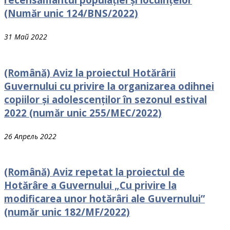
(Număr unic 124/BNS/2022)
31 Май 2022
(Română) Aviz la proiectul Hotărârii
Guvernului cu рrivire la organizarea odihnei
сорiilоr și adolescenților în sezonul estival
2022 (număr unic 255/MEC/2022)
26 Апрель 2022
(Română) Aviz repetat la proiectul de
Hotărâre a Guvernului „Cu privire la
modificarea unor hotărâri ale Guvernului”
(număr unic 182/MF/2022)