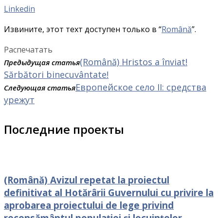
Linkedin
Извините, этот техт доступен только в “
Română
”.
Распечатать
(Română) Hristos a înviat!
Предыдущая статья
Sărbători binecuvântate!
Европейское село II: средства
Следующая статья
урежут
Последние проекты
(Română) Avizul repetat la proiectul
definitivat al Hotărârii Guvernului cu privire la
aprobarea proiectului de lege privind
recensământul populației și locuințelor