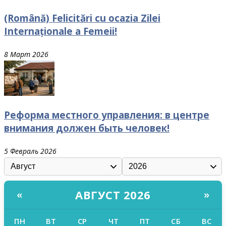
(Română) Felicitări cu ocazia Zilei
Internaționale a Femeii!
8 Март 2026
Реформа местного управления: в центре
внимания должен быть человек!
5 Февраль 2026
АВГУСТ 2026
«
»
ПН
ВТ
СР
ЧТ
ПТ
СБ
ВС