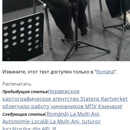
Извините, этот техт доступен только в “
Română
”.
Распечатать
Норвежское
Предыдущая статья
картографическое агентство Statens Kartverket
облегчило работу чиновников МПУ Кэинари!
(Română) La Mulți Ani,
Следующая статья
Autonomie Locală! La Mulți Ani, tuturor
lucrătorilor din APL !!!