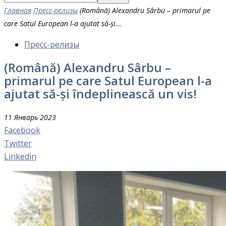
Главная
Пресс-релизы
(Română) Alexandru Sârbu – primarul pe
care Satul European l-a ajutat să-și...
Пресс-релизы
(Română) Alexandru Sârbu –
primarul pe care Satul European l-a
ajutat să-și îndeplinească un vis!
11 Январь 2023
Facebook
Twitter
Linkedin