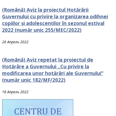
(Română) Aviz la proiectul Hotărârii
Guvernului cu рrivire la organizarea odihnei
сорiilоr și adolescenților în sezonul estival
2022 (număr unic 255/MEC/2022)
26 Апрель 2022
(Română) Aviz repetat la proiectul de
Hotărâre a Guvernului „Cu privire la
modificarea unor hotărâri ale Guvernului”
(număr unic 182/MF/2022)
18 Апрель 2022