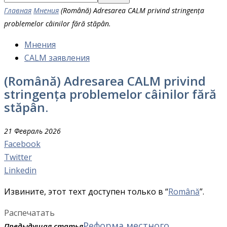
Главная
Мнения
(Română) Adresarea CALM privind stringența
problemelor câinilor fără stăpân.
Мнения
CALM заявления
(Română) Adresarea CALM privind
stringența problemelor câinilor fără
stăpân.
21 Февраль 2026
Facebook
Twitter
Linkedin
Извините, этот техт доступен только в “
Română
”.
Распечатать
Реформа местного
Предыдущая статья