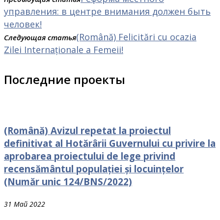
управления: в центре внимания должен быть
человек!
(Română) Felicitări cu ocazia
Следующая статья
Zilei Internaționale a Femeii!
Последние проекты
(Română) Avizul repetat la proiectul
definitivat al Hotărârii Guvernului cu privire la
aprobarea proiectului de lege privind
recensământul populației și locuințelor
(Număr unic 124/BNS/2022)
31 Май 2022