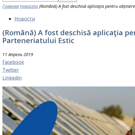
Главная
Новости
(Română) A fost deschisă aplicaţia pentru obținer
Новости
(Română) A fost deschisă aplicaţia pe
Parteneriatului Estic
11 Апрель 2019
Facebook
Twitter
Linkedin