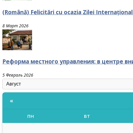
(Română) Felicitări cu ocazia Zilei Internaționa
8 Март 2026
Реформа местного управления: в центре в
5 Февраль 2026
«
ПН
ВТ