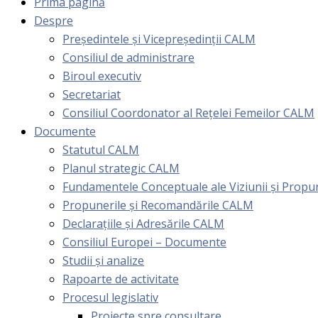
Prima pagină
Despre
Președintele și Vicepreședinții CALM
Consiliul de administrare
Biroul executiv
Secretariat
Consiliul Coordonator al Rețelei Femeilor CALM
Documente
Statutul CALM
Planul strategic CALM
Fundamentele Conceptuale ale Viziunii și Prop
Propunerile și Recomandările CALM
Declarațiile și Adresările CALM
Consiliul Europei – Documente
Studii și analize
Rapoarte de activitate
Procesul legislativ
Proiecte spre consultare