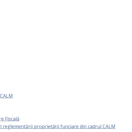
e CALM
e Fiscală
l reglementării proprietăţii funciare din cadrul CALM