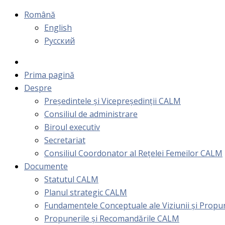
Română
English
Русский
Prima pagină
Despre
Președintele și Vicepreședinții CALM
Consiliul de administrare
Biroul executiv
Secretariat
Consiliul Coordonator al Rețelei Femeilor CALM
Documente
Statutul CALM
Planul strategic CALM
Fundamentele Conceptuale ale Viziunii și Prop
Propunerile și Recomandările CALM