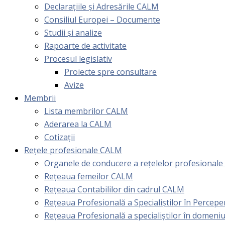
Declarațiile și Adresările CALM
Consiliul Europei – Documente
Studii și analize
Rapoarte de activitate
Procesul legislativ
Proiecte spre consultare
Avize
Membrii
Lista membrilor CALM
Aderarea la CALM
Cotizaţii
Rețele profesionale CALM
Organele de conducere a rețelelor profesional
Rețeaua femeilor CALM
Rețeaua Contabililor din cadrul CALM
Rețeaua Profesională a Specialiștilor în Perceper
Reţeaua Profesională a specialiştilor în domeniu