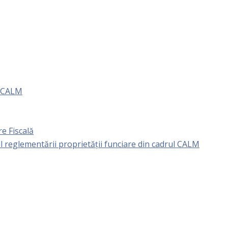
e CALM
e Fiscală
l reglementării proprietăţii funciare din cadrul CALM