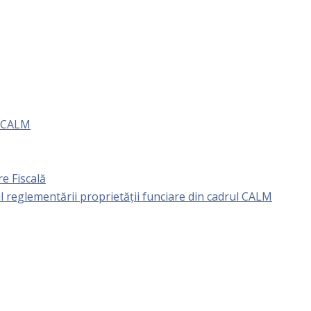
e CALM
e Fiscală
l reglementării proprietăţii funciare din cadrul CALM