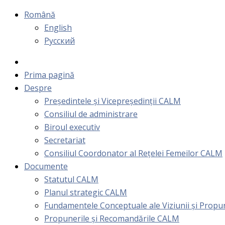
Română
English
Русский
Prima pagină
Despre
Președintele și Vicepreședinții CALM
Consiliul de administrare
Biroul executiv
Secretariat
Consiliul Coordonator al Rețelei Femeilor CALM
Documente
Statutul CALM
Planul strategic CALM
Fundamentele Conceptuale ale Viziunii și Prop
Propunerile și Recomandările CALM