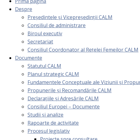
Prima pagină
Despre
Președintele și Vicepreședinții CALM
Consiliul de administrare
Biroul executiv
Secretariat
Consiliul Coordonator al Rețelei Femeilor CALM
Documente
Statutul CALM
Planul strategic CALM
Fundamentele Conceptuale ale Viziunii și Prop
Propunerile și Recomandările CALM
Declarațiile și Adresările CALM
Consiliul Europei – Documente
Studii și analize
Rapoarte de activitate
Procesul legislativ
Proiecte spre consultare