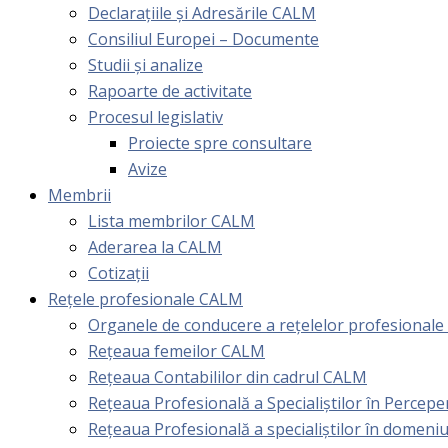
Declarațiile și Adresările CALM
Consiliul Europei – Documente
Studii și analize
Rapoarte de activitate
Procesul legislativ
Proiecte spre consultare
Avize
Membrii
Lista membrilor CALM
Aderarea la CALM
Cotizaţii
Rețele profesionale CALM
Organele de conducere a rețelelor profesional
Rețeaua femeilor CALM
Rețeaua Contabililor din cadrul CALM
Rețeaua Profesională a Specialiștilor în Perceper
Reţeaua Profesională a specialiştilor în domeniu