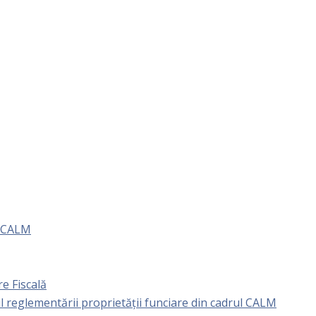
e CALM
e Fiscală
l reglementării proprietăţii funciare din cadrul CALM