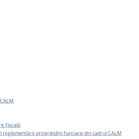
e CALM
e Fiscală
l reglementării proprietăţii funciare din cadrul CALM