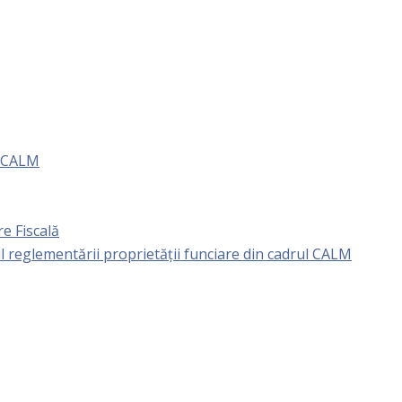
e CALM
e Fiscală
l reglementării proprietăţii funciare din cadrul CALM