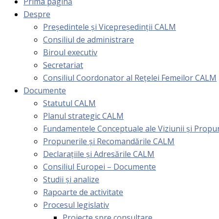
Prima pagină
Despre
Președintele și Vicepreședinții CALM
Consiliul de administrare
Biroul executiv
Secretariat
Consiliul Coordonator al Rețelei Femeilor CALM
Documente
Statutul CALM
Planul strategic CALM
Fundamentele Conceptuale ale Viziunii și Prop
Propunerile și Recomandările CALM
Declarațiile și Adresările CALM
Consiliul Europei – Documente
Studii și analize
Rapoarte de activitate
Procesul legislativ
Proiecte spre consultare