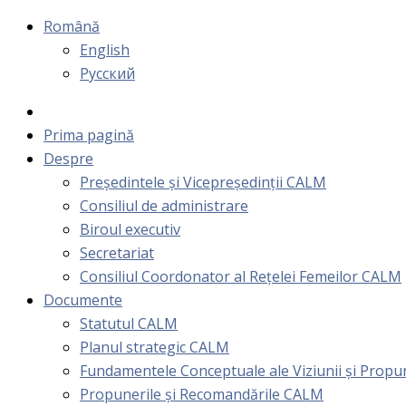
Română
English
Русский
Prima pagină
Despre
Președintele și Vicepreședinții CALM
Consiliul de administrare
Biroul executiv
Secretariat
Consiliul Coordonator al Rețelei Femeilor CALM
Documente
Statutul CALM
Planul strategic CALM
Fundamentele Conceptuale ale Viziunii și Prop
Propunerile și Recomandările CALM