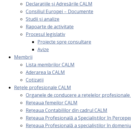
Declarațiile și Adresările CALM
Consiliul Europei – Documente
Studii și analize
Rapoarte de activitate
Procesul legislativ
Proiecte spre consultare
Avize
Membrii
Lista membrilor CALM
Aderarea la CALM
Cotizaţii
Rețele profesionale CALM
Organele de conducere a rețelelor profesional
Rețeaua femeilor CALM
Rețeaua Contabililor din cadrul CALM
Rețeaua Profesională a Specialiștilor în Perceper
Reţeaua Profesională a specialiştilor în domeniu