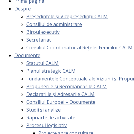
Prima pagină
Despre
Președintele și Vicepreședinții CALM
Consiliul de administrare
Biroul executiv
Secretariat
Consiliul Coordonator al Rețelei Femeilor CALM
Documente
Statutul CALM
Planul strategic CALM
Fundamentele Conceptuale ale Viziunii și Prop
Propunerile și Recomandările CALM
Declarațiile și Adresările CALM
Consiliul Europei – Documente
Studii și analize
Rapoarte de activitate
Procesul legislativ
Proiecte spre consultare