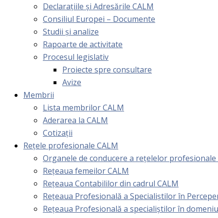
Declarațiile și Adresările CALM
Consiliul Europei – Documente
Studii și analize
Rapoarte de activitate
Procesul legislativ
Proiecte spre consultare
Avize
Membrii
Lista membrilor CALM
Aderarea la CALM
Cotizaţii
Rețele profesionale CALM
Organele de conducere a rețelelor profesional
Rețeaua femeilor CALM
Rețeaua Contabililor din cadrul CALM
Rețeaua Profesională a Specialiștilor în Perceper
Reţeaua Profesională a specialiştilor în domeniu