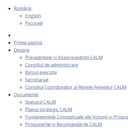
Română
English
Русский
Prima pagină
Despre
Președintele și Vicepreședinții CALM
Consiliul de administrare
Biroul executiv
Secretariat
Consiliul Coordonator al Rețelei Femeilor CALM
Documente
Statutul CALM
Planul strategic CALM
Fundamentele Conceptuale ale Viziunii și Prop
Propunerile și Recomandările CALM