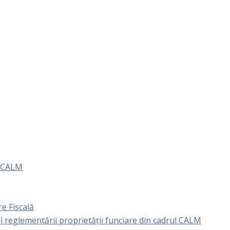
e CALM
e Fiscală
l reglementării proprietăţii funciare din cadrul CALM