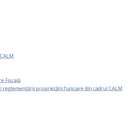
e CALM
e Fiscală
l reglementării proprietăţii funciare din cadrul CALM