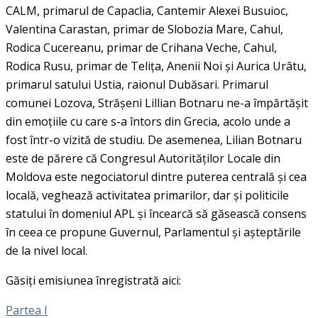
CALM, primarul de Capaclia, Cantemir Alexei Busuioc,
Valentina Carastan, primar de Slobozia Mare, Cahul,
Rodica Cucereanu, primar de Crihana Veche, Cahul,
Rodica Rusu, primar de Telița, Anenii Noi și Aurica Urâtu,
primarul satului Ustia, raionul Dubăsari. Primarul
comunei Lozova, Strășeni Lillian Botnaru ne-a împărtășit
din emoțiile cu care s-a întors din Grecia, acolo unde a
fost într-o vizită de studiu. De asemenea, Lilian Botnaru
este de părere că Congresul Autorităților Locale din
Moldova este negociatorul dintre puterea centrală și cea
locală, veghează activitatea primarilor, dar și politicile
statului în domeniul APL și încearcă să găsească consens
în ceea ce propune Guvernul, Parlamentul și așteptările
de la nivel local.
Găsiți emisiunea înregistrată aici:
Partea I