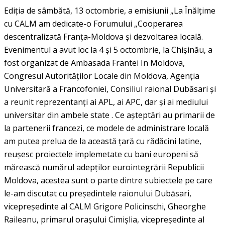
Ediția de sâmbătă, 13 octombrie, a emisiunii „La Înălțime
cu CALM am dedicate-o Forumului „Cooperarea
descentralizată Franța-Moldova și dezvoltarea locală.
Evenimentul a avut loc la 4 și 5 octombrie, la Chișinău, a
fost organizat de Ambasada Frantei In Moldova,
Congresul Autorităților Locale din Moldova, Agenția
Universitară a Francofoniei, Consiliul raional Dubăsari și
a reunit reprezentanți ai APL, ai APC, dar și ai mediului
universitar din ambele state . Ce așteptări au primarii de
la partenerii francezi, ce modele de administrare locală
am putea prelua de la această țară cu rădăcini latine,
reușesc proiectele implemetate cu bani europeni să
mărească numărul adepților eurointegrării Republicii
Moldova, acestea sunt o parte dintre subiectele pe care
le-am discutat cu președintele raionului Dubăsari,
vicepreședinte al CALM Grigore Policinschi, Gheorghe
Raileanu, primarul orașului Cimișlia, vicepreședinte al