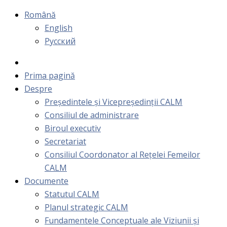
Română
English
Русский
Prima pagină
Despre
Președintele și Vicepreședinții CALM
Consiliul de administrare
Biroul executiv
Secretariat
Consiliul Coordonator al Rețelei Femeilor
CALM
Documente
Statutul CALM
Planul strategic CALM
Fundamentele Conceptuale ale Viziunii și