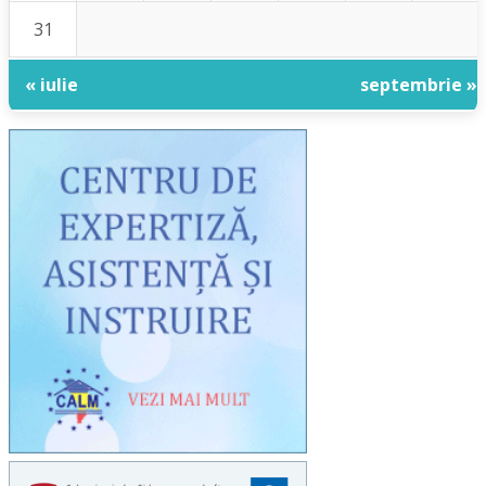
31
« iulie
septembrie »