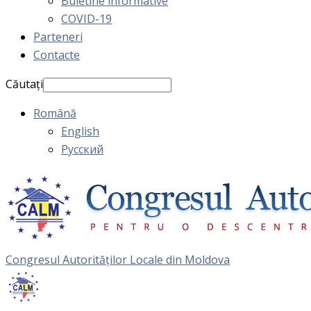
Buletine informative
COVID-19
Parteneri
Contacte
Căutați
Română
English
Русский
Congresul Autorităţilor Locale din Moldova