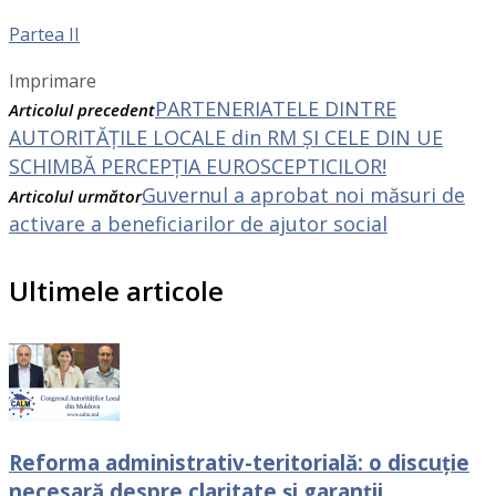
Partea II
Imprimare
PARTENERIATELE DINTRE
Articolul precedent
AUTORITĂȚILE LOCALE din RM ȘI CELE DIN UE
SCHIMBĂ PERCEPȚIA EUROSCEPTICILOR!
Guvernul a aprobat noi măsuri de
Articolul următor
activare a beneficiarilor de ajutor social
Ultimele articole
Reforma administrativ-teritorială: o discuție
necesară despre claritate și garanții