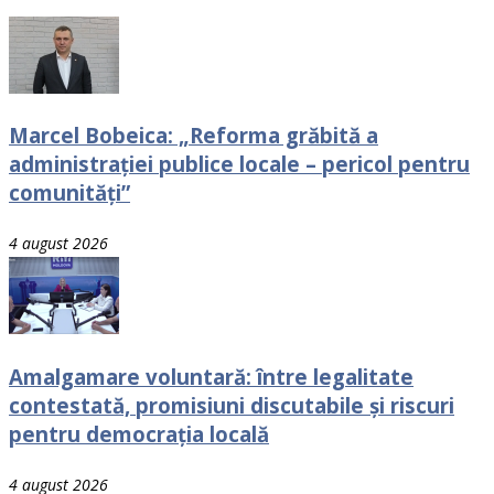
Marcel Bobeica: „Reforma grăbită a
administrației publice locale – pericol pentru
comunități”
4 august 2026
Amalgamare voluntară: între legalitate
contestată, promisiuni discutabile și riscuri
pentru democrația locală
4 august 2026