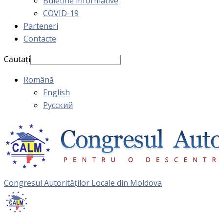
Buletine informative
COVID-19
Parteneri
Contacte
Căutați
Română
English
Русский
Congresul Autorităţilor Locale din Moldova