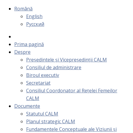
Română
English
Русский
Prima pagină
Despre
Președintele și Vicepreședinții CALM
Consiliul de administrare
Biroul executiv
Secretariat
Consiliul Coordonator al Rețelei Femeilor
CALM
Documente
Statutul CALM
Planul strategic CALM
Fundamentele Conceptuale ale Viziunii și