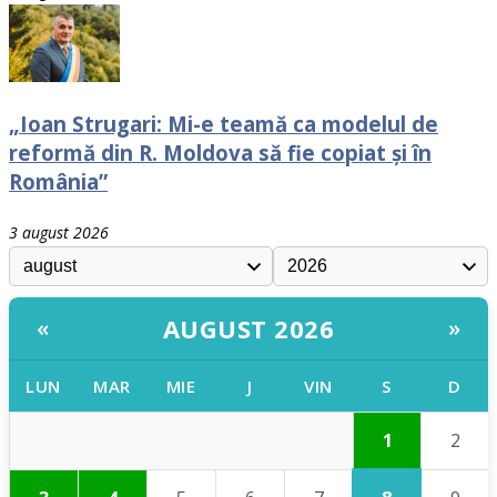
„Ioan Strugari: Mi-e teamă ca modelul de
reformă din R. Moldova să fie copiat și în
România”
3 august 2026
AUGUST 2026
«
»
LUN
MAR
MIE
J
VIN
S
D
1
2