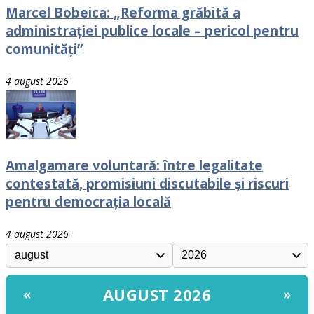
Marcel Bobeica: „Reforma grăbită a
administrației publice locale – pericol pentru
comunități”
4 august 2026
Amalgamare voluntară: între legalitate
contestată, promisiuni discutabile și riscuri
pentru democrația locală
4 august 2026
AUGUST 2026
«
»