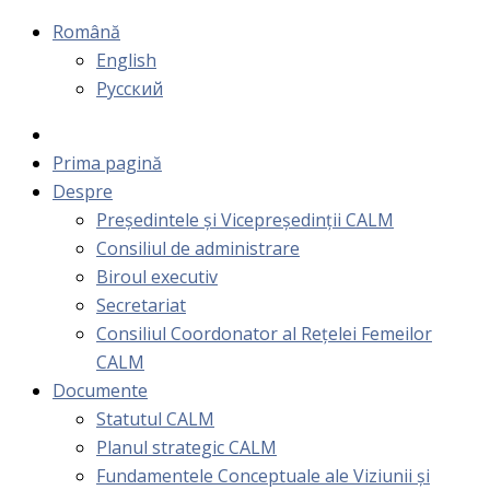
Română
English
Русский
Prima pagină
Despre
Președintele și Vicepreședinții CALM
Consiliul de administrare
Biroul executiv
Secretariat
Consiliul Coordonator al Rețelei Femeilor
CALM
Documente
Statutul CALM
Planul strategic CALM
Fundamentele Conceptuale ale Viziunii și