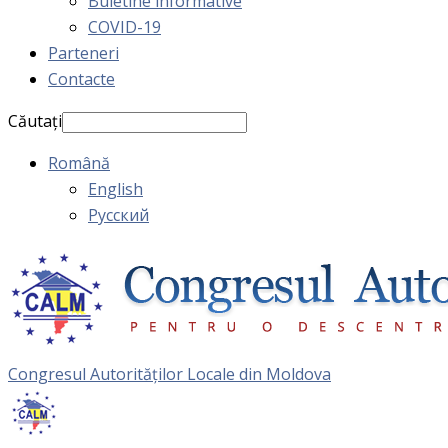
Buletine informative
COVID-19
Parteneri
Contacte
Căutați
Română
English
Русский
Congresul Autorităţilor Locale din Moldova