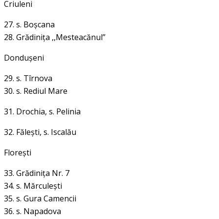
Criuleni
27. s. Boşcana
28. Grădiniţa ,,Mesteacănul”
Donduşeni
29. s. Tîrnova
30. s. Rediul Mare
31. Drochia,
s. Pelinia
32. Făleşti,
s. Iscalău
Floreşti
33. Grădiniţa Nr. 7
34. s. Mărculeşti
35. s. Gura Camencii
36. s. Napadova