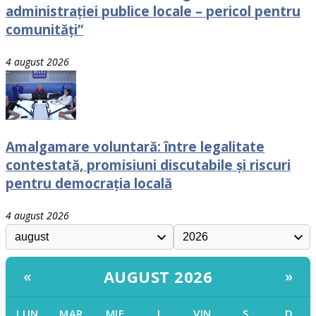
administrației publice locale – pericol pentru
comunități”
4 august 2026
Amalgamare voluntară: între legalitate
contestată, promisiuni discutabile și riscuri
pentru democrația locală
4 august 2026
AUGUST 2026
«
»
LUN
MAR
MIE
J
VIN
S
D