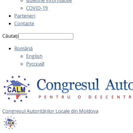
Buletine informative
COVID-19
Parteneri
Contacte
Căutați
Română
English
Русский
Congresul Autorităţilor Locale din Moldova