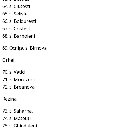
64. s. Ciuteşti
65. s. Selişte
66. s. Boldureşti
67. s. Cristeşti
68. s. Barboieni
69. Ocniţa,
s. Bîrnova
Orhei
70. s. Vatici
71. s. Morozeni
72. s. Breanova
Rezina
73. s. Saharna,
74. s. Mateuţi
75. s. Ghinduleni