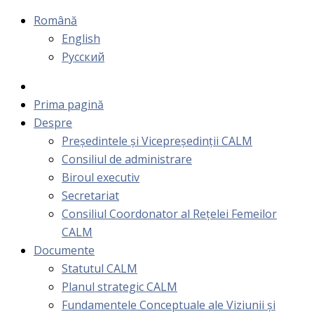
Română
English
Русский
Prima pagină
Despre
Președintele și Vicepreședinții CALM
Consiliul de administrare
Biroul executiv
Secretariat
Consiliul Coordonator al Rețelei Femeilor
CALM
Documente
Statutul CALM
Planul strategic CALM
Fundamentele Conceptuale ale Viziunii și