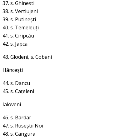
37. s. Ghineşti
38. s. Vertiujeni
39. s. Putineşti
40. s. Temeleuţi
41. s. Ciripcău
42. s. Japca
43. Glodeni,
s. Cobani
Hânceşti
44. s. Dancu
45. s. Caţeleni
Ialoveni
46. s. Bardar
47. s. Ruseştii Noi
48. s. Cangura