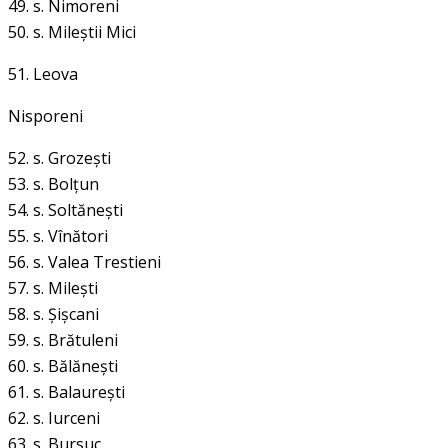
49. s. Nimoreni
50. s. Mileştii Mici
51. Leova
Nisporeni
52. s. Grozeşti
53. s. Bolţun
54. s. Soltăneşti
55. s. Vînători
56. s. Valea Trestieni
57. s. Mileşti
58. s. Şişcani
59. s. Brătuleni
60. s. Bălăneşti
61. s. Balaureşti
62. s. Iurceni
63. s. Bursuc