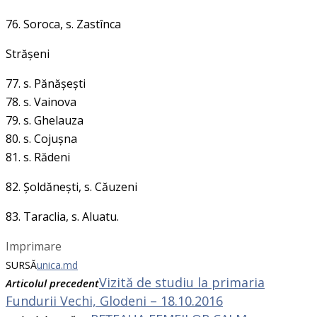
76. Soroca
, s. Zastînca
Străşeni
77. s. Pănăşeşti
78. s. Vainova
79. s. Ghelauza
80. s. Cojuşna
81. s. Rădeni
82. Şoldăneşti
, s. Căuzeni
83. Taraclia, s. Aluatu.
Imprimare
SURSĂ
unica.md
Vizită de studiu la primaria
Articolul precedent
Fundurii Vechi, Glodeni – 18.10.2016