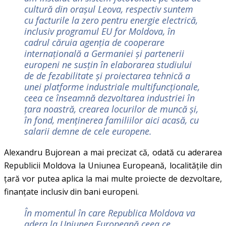
cultură din orașul Leova, respectiv suntem
cu facturile la zero pentru energie electrică,
inclusiv programul EU for Moldova, în
cadrul căruia agenția de cooperare
internațională a Germaniei și partenerii
europeni ne susțin în elaborarea studiului
de de fezabilitate și proiectarea tehnică a
unei platforme industriale multifuncționale,
ceea ce înseamnă dezvoltarea industriei în
țara noastră, crearea locurilor de muncă și,
în fond, menținerea familiilor aici acasă, cu
salarii demne de cele europene.
Alexandru Bujorean a mai precizat că, odată cu aderarea
Republicii Moldova la Uniunea Europeană, localitățile din
țară vor putea aplica la mai multe proiecte de dezvoltare,
finanțate inclusiv din bani europeni.
În momentul în care Republica Moldova va
adera la Uniunea Europeană ceea ce