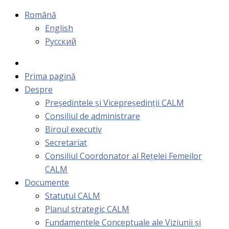
Română
English
Русский
Prima pagină
Despre
Președintele și Vicepreședinții CALM
Consiliul de administrare
Biroul executiv
Secretariat
Consiliul Coordonator al Rețelei Femeilor
CALM
Documente
Statutul CALM
Planul strategic CALM
Fundamentele Conceptuale ale Viziunii și