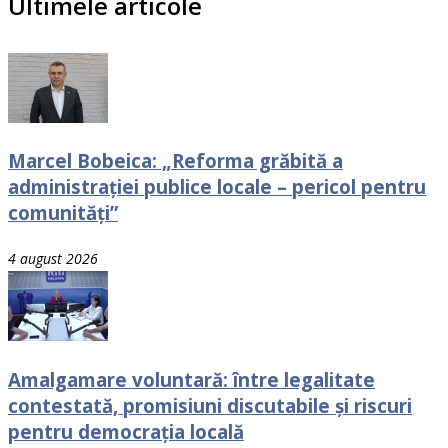
Ultimele articole
Marcel Bobeica: „Reforma grăbită a
administrației publice locale – pericol pentru
comunități”
4 august 2026
Amalgamare voluntară: între legalitate
contestată, promisiuni discutabile și riscuri
pentru democrația locală