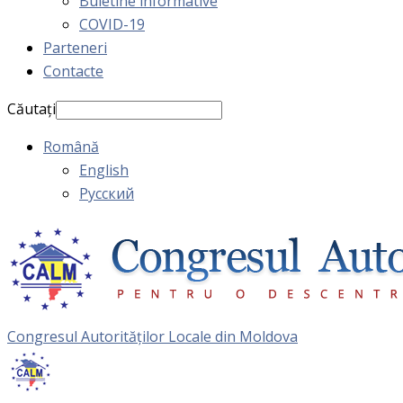
Buletine informative
COVID-19
Parteneri
Contacte
Căutați
Română
English
Русский
Congresul Autorităţilor Locale din Moldova