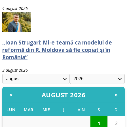
4 august 2026
„Ioan Strugari: Mi-e teamă ca modelul de
reformă din R. Moldova să fie copiat și în
România”
3 august 2026
AUGUST 2026
«
»
LUN
MAR
MIE
J
VIN
S
D
1
2