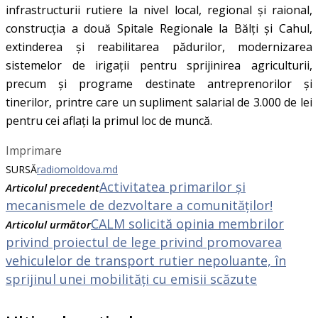
infrastructurii rutiere la nivel local, regional și raional,
construcția a două Spitale Regionale la Bălți și Cahul,
extinderea și reabilitarea pădurilor, modernizarea
sistemelor de irigații pentru sprijinirea agriculturii,
precum și programe destinate antreprenorilor și
tinerilor, printre care un supliment salarial de 3.000 de lei
pentru cei aflați la primul loc de muncă.
Imprimare
SURSĂ
radiomoldova.md
Activitatea primarilor și
Articolul precedent
mecanismele de dezvoltare a comunităților!
CALM solicită opinia membrilor
Articolul următor
privind proiectul de lege privind promovarea
vehiculelor de transport rutier nepoluante, în
sprijinul unei mobilități cu emisii scăzute