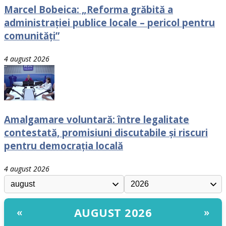
Marcel Bobeica: „Reforma grăbită a
administrației publice locale – pericol pentru
comunități”
4 august 2026
Amalgamare voluntară: între legalitate
contestată, promisiuni discutabile și riscuri
pentru democrația locală
4 august 2026
AUGUST 2026
«
»