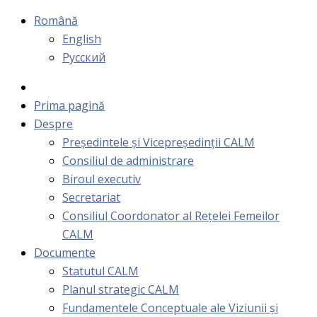
Română
English
Русский
Prima pagină
Despre
Președintele și Vicepreședinții CALM
Consiliul de administrare
Biroul executiv
Secretariat
Consiliul Coordonator al Rețelei Femeilor
CALM
Documente
Statutul CALM
Planul strategic CALM
Fundamentele Conceptuale ale Viziunii și