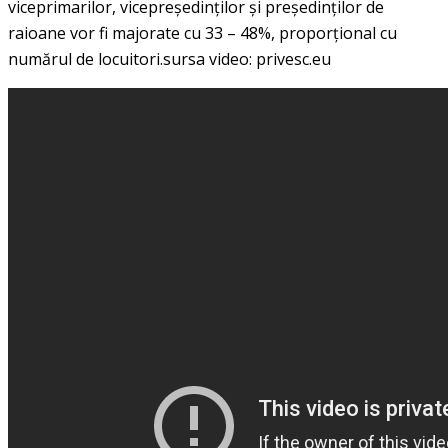
viceprimarilor, vicepreşedinţilor şi preşedinţilor de
raioane vor fi majorate cu 33 – 48%, proporţional cu
numărul de locuitori.sursa video: privesc.eu