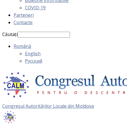
Buletine informative
COVID-19
Parteneri
Contacte
Căutați
Română
English
Русский
Congresul Autorităţilor Locale din Moldova