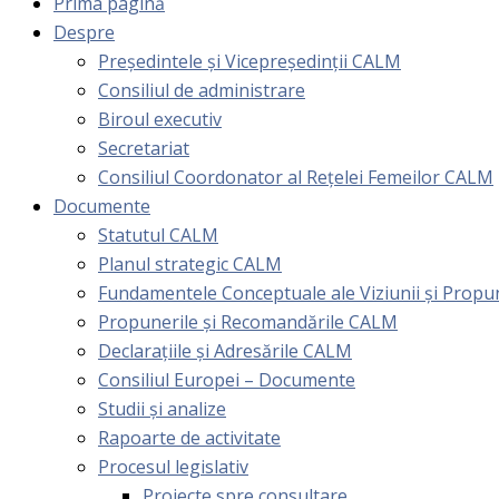
Prima pagină
Despre
Președintele și Vicepreședinții CALM
Consiliul de administrare
Biroul executiv
Secretariat
Consiliul Coordonator al Rețelei Femeilor CALM
Documente
Statutul CALM
Planul strategic CALM
Fundamentele Conceptuale ale Viziunii și Prop
Propunerile și Recomandările CALM
Declarațiile și Adresările CALM
Consiliul Europei – Documente
Studii și analize
Rapoarte de activitate
Procesul legislativ
Proiecte spre consultare