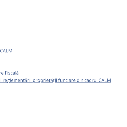
e CALM
e Fiscală
l reglementării proprietăţii funciare din cadrul CALM