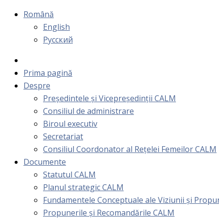
Română
English
Русский
Prima pagină
Despre
Președintele și Vicepreședinții CALM
Consiliul de administrare
Biroul executiv
Secretariat
Consiliul Coordonator al Rețelei Femeilor CALM
Documente
Statutul CALM
Planul strategic CALM
Fundamentele Conceptuale ale Viziunii și Prop
Propunerile și Recomandările CALM