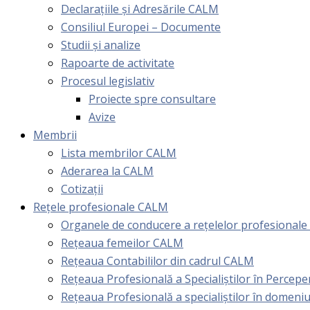
Declarațiile și Adresările CALM
Consiliul Europei – Documente
Studii și analize
Rapoarte de activitate
Procesul legislativ
Proiecte spre consultare
Avize
Membrii
Lista membrilor CALM
Aderarea la CALM
Cotizaţii
Rețele profesionale CALM
Organele de conducere a rețelelor profesional
Rețeaua femeilor CALM
Rețeaua Contabililor din cadrul CALM
Rețeaua Profesională a Specialiștilor în Perceper
Reţeaua Profesională a specialiştilor în domeniu