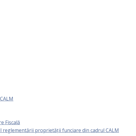
e CALM
e Fiscală
l reglementării proprietăţii funciare din cadrul CALM