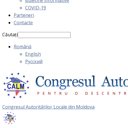
Buletine informative
COVID-19
Parteneri
Contacte
Căutați
Română
English
Русский
Congresul Autorităţilor Locale din Moldova