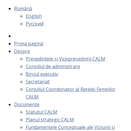
Română
English
Русский
Prima pagină
Despre
Președintele și Vicepreședinții CALM
Consiliul de administrare
Biroul executiv
Secretariat
Consiliul Coordonator al Rețelei Femeilor
CALM
Documente
Statutul CALM
Planul strategic CALM
Fundamentele Conceptuale ale Viziunii și