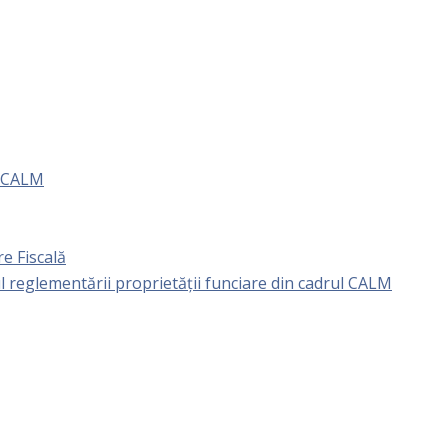
e CALM
e Fiscală
l reglementării proprietăţii funciare din cadrul CALM