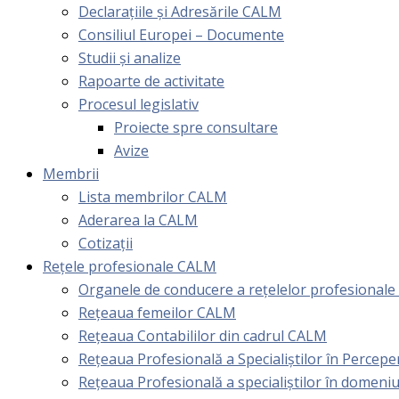
Declarațiile și Adresările CALM
Consiliul Europei – Documente
Studii și analize
Rapoarte de activitate
Procesul legislativ
Proiecte spre consultare
Avize
Membrii
Lista membrilor CALM
Aderarea la CALM
Cotizaţii
Rețele profesionale CALM
Organele de conducere a rețelelor profesional
Rețeaua femeilor CALM
Rețeaua Contabililor din cadrul CALM
Rețeaua Profesională a Specialiștilor în Perceper
Reţeaua Profesională a specialiştilor în domeniu