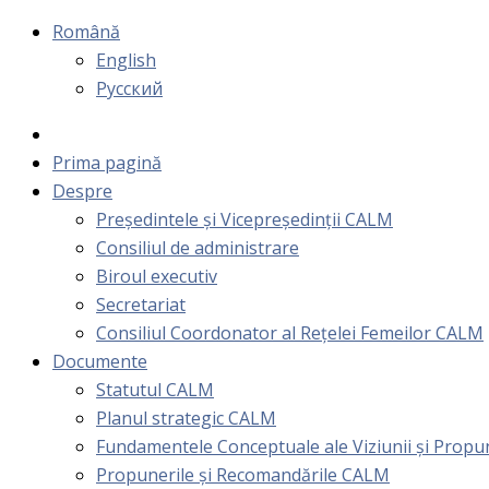
Română
English
Русский
Prima pagină
Despre
Președintele și Vicepreședinții CALM
Consiliul de administrare
Biroul executiv
Secretariat
Consiliul Coordonator al Rețelei Femeilor CALM
Documente
Statutul CALM
Planul strategic CALM
Fundamentele Conceptuale ale Viziunii și Prop
Propunerile și Recomandările CALM