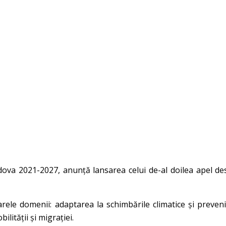
a 2021-2027, anunță lansarea celui de-al doilea apel dest
arele domenii: adaptarea la schimbările climatice și preveni
lității și migrației.