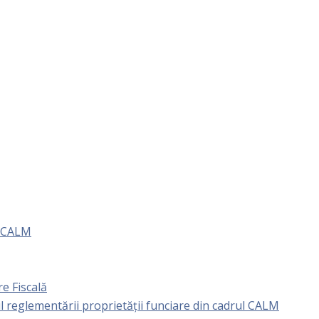
e CALM
e Fiscală
l reglementării proprietăţii funciare din cadrul CALM