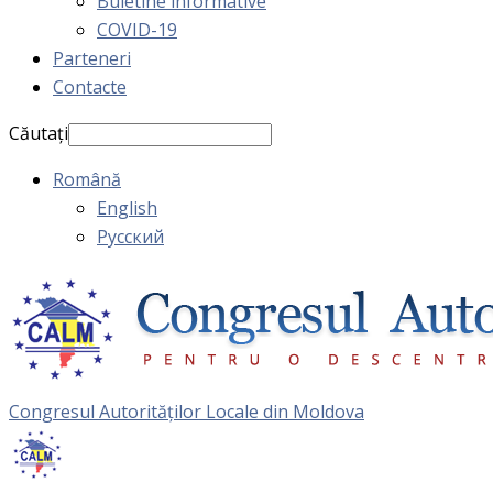
Buletine informative
COVID-19
Parteneri
Contacte
Căutați
Română
English
Русский
Congresul Autorităţilor Locale din Moldova