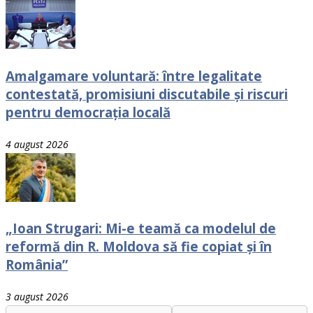
Amalgamare voluntară: între legalitate
contestată, promisiuni discutabile și riscuri
pentru democrația locală
4 august 2026
„Ioan Strugari: Mi-e teamă ca modelul de
reformă din R. Moldova să fie copiat și în
România”
3 august 2026