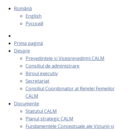
Română
English
Русский
Prima pagină
Despre
Președintele și Vicepreședinții CALM
Consiliul de administrare
Biroul executiv
Secretariat
Consiliul Coordonator al Rețelei Femeilor
CALM
Documente
Statutul CALM
Planul strategic CALM
Fundamentele Conceptuale ale Viziunii și