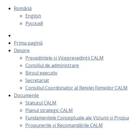
Română
English
Русский
Prima pagină
Despre
Președintele și Vicepreședinții CALM
Consiliul de administrare
Biroul executiv
Secretariat
Consiliul Coordonator al Rețelei Femeilor CALM
Documente
Statutul CALM
Planul strategic CALM
Fundamentele Conceptuale ale Viziunii și Prop
Propunerile și Recomandările CALM