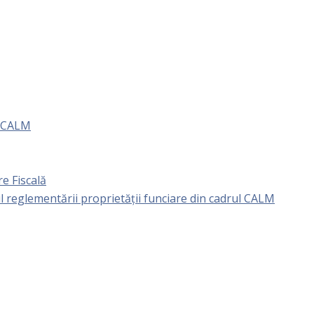
e CALM
e Fiscală
l reglementării proprietăţii funciare din cadrul CALM