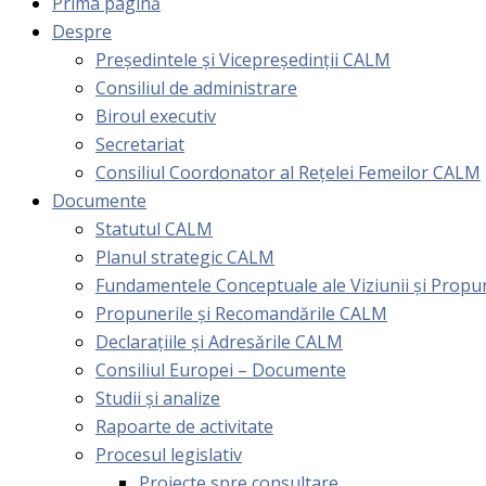
Prima pagină
Despre
Președintele și Vicepreședinții CALM
Consiliul de administrare
Biroul executiv
Secretariat
Consiliul Coordonator al Rețelei Femeilor CALM
Documente
Statutul CALM
Planul strategic CALM
Fundamentele Conceptuale ale Viziunii și Prop
Propunerile și Recomandările CALM
Declarațiile și Adresările CALM
Consiliul Europei – Documente
Studii și analize
Rapoarte de activitate
Procesul legislativ
Proiecte spre consultare