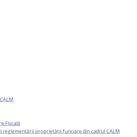
e CALM
e Fiscală
l reglementării proprietăţii funciare din cadrul CALM