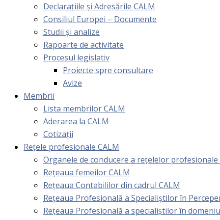
Declarațiile și Adresările CALM
Consiliul Europei – Documente
Studii și analize
Rapoarte de activitate
Procesul legislativ
Proiecte spre consultare
Avize
Membrii
Lista membrilor CALM
Aderarea la CALM
Cotizaţii
Rețele profesionale CALM
Organele de conducere a rețelelor profesional
Rețeaua femeilor CALM
Rețeaua Contabililor din cadrul CALM
Rețeaua Profesională a Specialiștilor în Perceper
Reţeaua Profesională a specialiştilor în domeniu