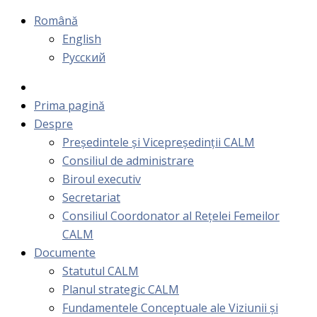
Română
English
Русский
Prima pagină
Despre
Președintele și Vicepreședinții CALM
Consiliul de administrare
Biroul executiv
Secretariat
Consiliul Coordonator al Rețelei Femeilor
CALM
Documente
Statutul CALM
Planul strategic CALM
Fundamentele Conceptuale ale Viziunii și