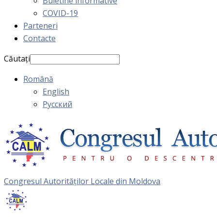
Buletine informative
COVID-19
Parteneri
Contacte
Căutați
Română
English
Русский
Congresul Autorităţilor Locale din Moldova