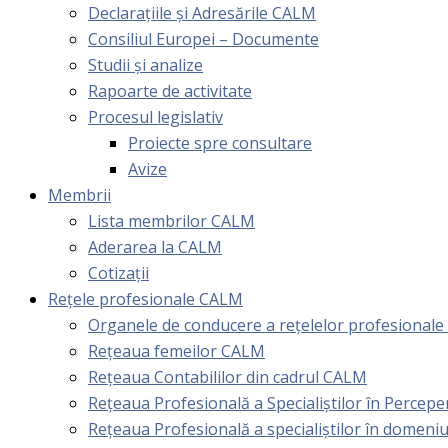
Declarațiile și Adresările CALM
Consiliul Europei – Documente
Studii și analize
Rapoarte de activitate
Procesul legislativ
Proiecte spre consultare
Avize
Membrii
Lista membrilor CALM
Aderarea la CALM
Cotizaţii
Rețele profesionale CALM
Organele de conducere a rețelelor profesional
Rețeaua femeilor CALM
Rețeaua Contabililor din cadrul CALM
Rețeaua Profesională a Specialiștilor în Perceper
Reţeaua Profesională a specialiştilor în domeniu