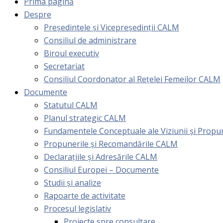
Prima pagină
Despre
Președintele și Vicepreședinții CALM
Consiliul de administrare
Biroul executiv
Secretariat
Consiliul Coordonator al Rețelei Femeilor CALM
Documente
Statutul CALM
Planul strategic CALM
Fundamentele Conceptuale ale Viziunii și Prop
Propunerile și Recomandările CALM
Declarațiile și Adresările CALM
Consiliul Europei – Documente
Studii și analize
Rapoarte de activitate
Procesul legislativ
Proiecte spre consultare