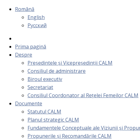
Română
English
Русский
Prima pagină
Despre
Președintele și Vicepreședinții CALM
Consiliul de administrare
Biroul executiv
Secretariat
Consiliul Coordonator al Rețelei Femeilor CALM
Documente
Statutul CALM
Planul strategic CALM
Fundamentele Conceptuale ale Viziunii și Prop
Propunerile și Recomandările CALM