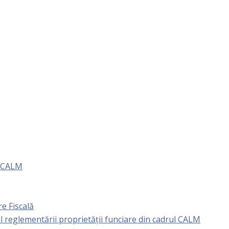
e CALM
e Fiscală
l reglementării proprietăţii funciare din cadrul CALM