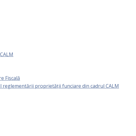
e CALM
e Fiscală
l reglementării proprietăţii funciare din cadrul CALM