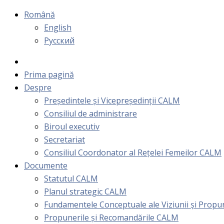
Română
English
Русский
Prima pagină
Despre
Președintele și Vicepreședinții CALM
Consiliul de administrare
Biroul executiv
Secretariat
Consiliul Coordonator al Rețelei Femeilor CALM
Documente
Statutul CALM
Planul strategic CALM
Fundamentele Conceptuale ale Viziunii și Prop
Propunerile și Recomandările CALM