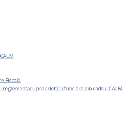
e CALM
e Fiscală
l reglementării proprietăţii funciare din cadrul CALM