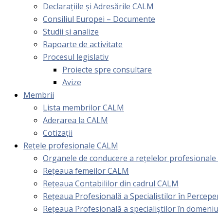
Declarațiile și Adresările CALM
Consiliul Europei – Documente
Studii și analize
Rapoarte de activitate
Procesul legislativ
Proiecte spre consultare
Avize
Membrii
Lista membrilor CALM
Aderarea la CALM
Cotizaţii
Rețele profesionale CALM
Organele de conducere a rețelelor profesional
Rețeaua femeilor CALM
Rețeaua Contabililor din cadrul CALM
Rețeaua Profesională a Specialiștilor în Perceper
Reţeaua Profesională a specialiştilor în domeniu