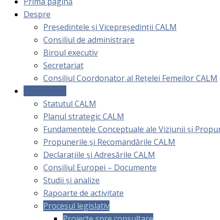
Prima pagină
Despre
Președintele și Vicepreședinții CALM
Consiliul de administrare
Biroul executiv
Secretariat
Consiliul Coordonator al Rețelei Femeilor CALM
Documente
Statutul CALM
Planul strategic CALM
Fundamentele Conceptuale ale Viziunii și Prop
Propunerile și Recomandările CALM
Declarațiile și Adresările CALM
Consiliul Europei – Documente
Studii și analize
Rapoarte de activitate
Procesul legislativ
Proiecte spre consultare