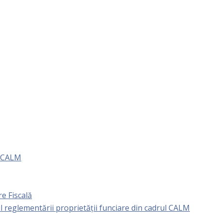
e CALM
e Fiscală
l reglementării proprietăţii funciare din cadrul CALM