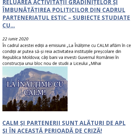
RELUAREA ACTIVITĂȚII GRĂDINIȚELOR ȘI
ÎMBUNĂTĂȚIREA POLITICILOR DIN CADRUL
PARTENERIATUL ESTIC – SUBIECTE STUDIATE
CU...
22 iunie 2020
În cadrul acestei ediții a emisiunii „La Înălțime cu CALM aflăm în ce
condiții ar putea să-și reia activitatea instituțiile preșcolare din
Republica Moldova; câți bani va investi Guvernul României în
construcția unui bloc nou de studii a Liceului „Mihai
CALM ȘI PARTENERII SUNT ALĂTURI DE APL
ȘI ÎN ACEASTĂ PERIOADĂ DE CRIZĂ!