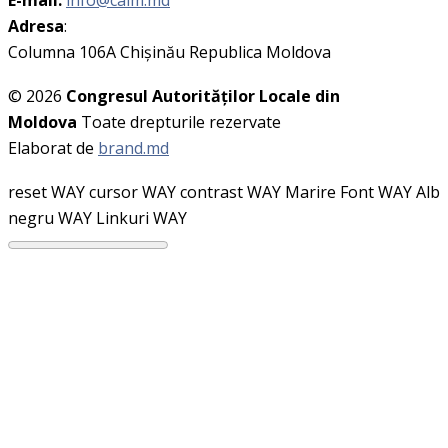
E-mail:
info@calm.md
Adresa
:
Columna 106A Chişinău Republica Moldova
© 2026
Congresul Autorităţilor Locale din
Moldova
Toate drepturile rezervate
Elaborat de
brand.md
reset WAY
cursor WAY
contrast WAY
Marire Font WAY
Alb
negru WAY
Linkuri WAY