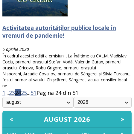
Activitatea autorităților publice locale în
vremuri de pandemie!
6 aprilie 2020
În cadrul acestei ediții a emisiuni „La Înălțime cu CALM, Vladislav
Cociu, primarul orașului Ștefan Vodă, Valentin Guțan, primarul
orașului Cricova, Robu Grigore, primarul orașului
Nisporeni, Arcadie Covaliov, primarul de Sângerei și Silvia Turcanu,
fostul primar al satului Chișcăreni, Sângerei, actual consilier local
ne
1
...
23
24
25
...
51
Pagina 24 din 51
AUGUST 2026
«
»