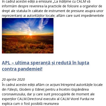
În cadrul acestei ediții a emisiunii „La Înălțime cu CALM vă
informăm despre revenirea la practicile de folosire a organelor de
drept ale statului în calitate de instrument de presiune asupra unor
reprezentanți ai autorităților locale; aflăm care sunt impedimentele
APL – ultima speranță și redută în lupta
contra pandemiei!
20 aprilie 2020
În cadrul acestei ediții aflăm ce acțiuni întreprind autoritățile locale
din Fălești, Glodeni și Edineț pentru a încetini răspândirea
coronavirusului, dar și care sunt preocupările de moment ale
experților CALM.Directorul executiv al CALM Viorel Furdui ne
explica cum o fost posibilă reuniunea