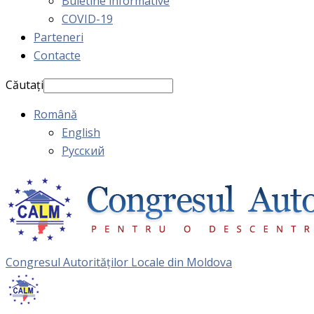
Buletine informative
COVID-19
Parteneri
Contacte
Căutați
Română
English
Русский
Congresul Autorităţilor Locale din Moldova