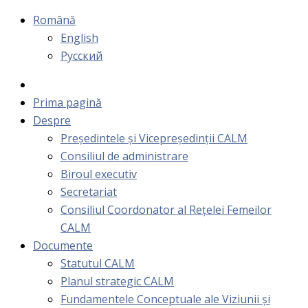
Română
English
Русский
Prima pagină
Despre
Președintele și Vicepreședinții CALM
Consiliul de administrare
Biroul executiv
Secretariat
Consiliul Coordonator al Rețelei Femeilor
CALM
Documente
Statutul CALM
Planul strategic CALM
Fundamentele Conceptuale ale Viziunii și