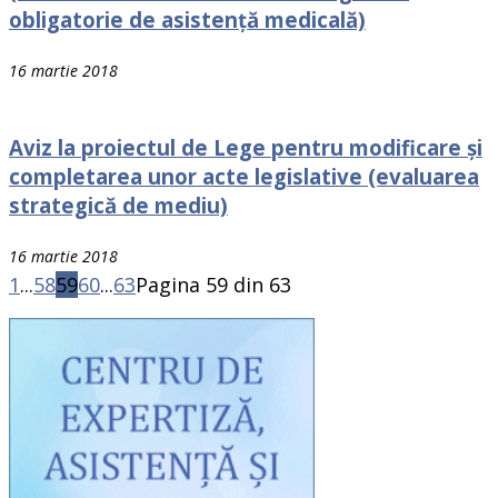
obligatorie de asistenţă medicală)
16 martie 2018
Aviz la proiectul de Lege pentru modificare şi
completarea unor acte legislative (evaluarea
strategică de mediu)
16 martie 2018
1
...
58
59
60
...
63
Pagina 59 din 63