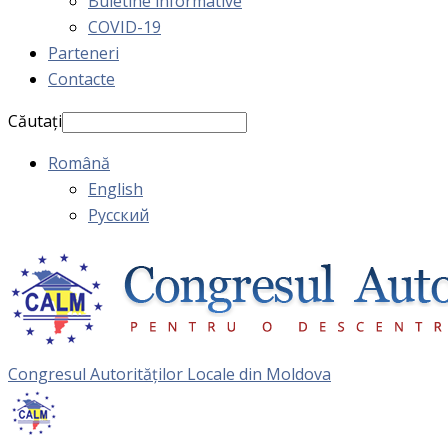
Buletine informative
COVID-19
Parteneri
Contacte
Căutați
Română
English
Русский
Congresul Autorităţilor Locale din Moldova