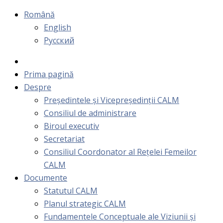
Română
English
Русский
Prima pagină
Despre
Președintele și Vicepreședinții CALM
Consiliul de administrare
Biroul executiv
Secretariat
Consiliul Coordonator al Rețelei Femeilor
CALM
Documente
Statutul CALM
Planul strategic CALM
Fundamentele Conceptuale ale Viziunii și