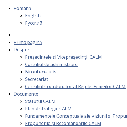
Română
English
Русский
Prima pagină
Despre
Președintele și Vicepreședinții CALM
Consiliul de administrare
Biroul executiv
Secretariat
Consiliul Coordonator al Rețelei Femeilor CALM
Documente
Statutul CALM
Planul strategic CALM
Fundamentele Conceptuale ale Viziunii și Prop
Propunerile și Recomandările CALM