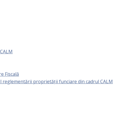
e CALM
e Fiscală
l reglementării proprietăţii funciare din cadrul CALM