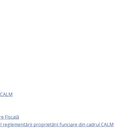
e CALM
e Fiscală
l reglementării proprietăţii funciare din cadrul CALM