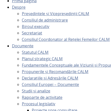
Prima pagină
Despre
Președintele și Vicepreședinții CALM
Consiliul de administrare
Biroul executiv
Secretariat
Consiliul Coordonator al Rețelei Femeilor CALM
Documente
Statutul CALM
Planul strategic CALM
Fundamentele Conceptuale ale Viziunii și Prop
Propunerile și Recomandările CALM
Declarațiile și Adresările CALM
Consiliul Europei – Documente
Studii și analize
Rapoarte de activitate
Procesul legislativ
Proiecte spre consultare