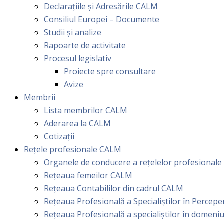
Declarațiile și Adresările CALM
Consiliul Europei – Documente
Studii și analize
Rapoarte de activitate
Procesul legislativ
Proiecte spre consultare
Avize
Membrii
Lista membrilor CALM
Aderarea la CALM
Cotizaţii
Rețele profesionale CALM
Organele de conducere a rețelelor profesional
Rețeaua femeilor CALM
Rețeaua Contabililor din cadrul CALM
Rețeaua Profesională a Specialiștilor în Perceper
Reţeaua Profesională a specialiştilor în domeniu