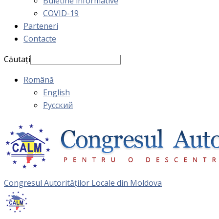
Buletine informative
COVID-19
Parteneri
Contacte
Căutați
Română
English
Русский
Congresul Autorităţilor Locale din Moldova