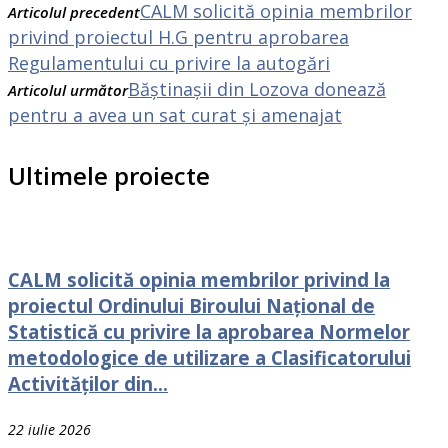
CALM solicită opinia membrilor
Articolul precedent
privind proiectul H.G pentru aprobarea
Regulamentului cu privire la autogări
Băștinașii din Lozova donează
Articolul următor
pentru a avea un sat curat şi amenajat
Ultimele proiecte
CALM solicită opinia membrilor privind la
proiectul Ordinului Biroului Național de
Statistică cu privire la aprobarea Normelor
metodologice de utilizare a Clasificatorului
Activităților din...
22 iulie 2026