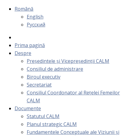
Română
English
Русский
Prima pagină
Despre
Președintele și Vicepreședinții CALM
Consiliul de administrare
Biroul executiv
Secretariat
Consiliul Coordonator al Rețelei Femeilor
CALM
Documente
Statutul CALM
Planul strategic CALM
Fundamentele Conceptuale ale Viziunii și