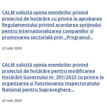
CALM solicită opinia membrilor privind
proiectul de hotărâre cu privire la aprobarea
Regulamentului privind acordarea sprijinului
pentru internaționalizarea companiilor și
promovarea sectorială prin „Programul...
22 iulie 2026
CALM solicită opinia membrilor privind
proiectul de hotărâre pentru modificarea
Hotărârii Guvernului nr. 391/2023 cu privire la
organizarea și funcționarea Inspectoratului
Național pentru Supraveghere...
22 iulie 2026