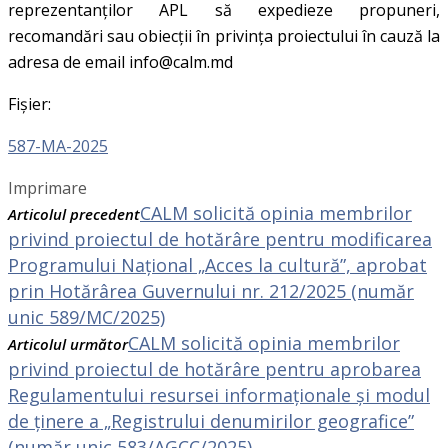
reprezentanților APL să expedieze propuneri,
recomandări sau obiecții în privința proiectului în cauză la
adresa de email info@calm.md
Fișier:
587-MA-2025
Imprimare
CALM solicită opinia membrilor
Articolul precedent
privind proiectul de hotărâre pentru modificarea
Programului Național „Acces la cultură”, aprobat
prin Hotărârea Guvernului nr. 212/2025 (număr
unic 589/MC/2025)
CALM solicită opinia membrilor
Articolul următor
privind proiectul de hotărâre pentru aprobarea
Regulamentului resursei informaționale și modul
de ținere a „Registrului denumirilor geografice”
(număr unic 583/AGCC/2025)