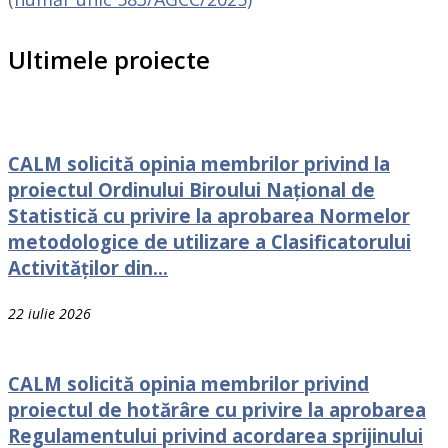
Ultimele proiecte
CALM solicită opinia membrilor privind la
proiectul Ordinului Biroului Național de
Statistică cu privire la aprobarea Normelor
metodologice de utilizare a Clasificatorului
Activităților din...
22 iulie 2026
CALM solicită opinia membrilor privind
proiectul de hotărâre cu privire la aprobarea
Regulamentului privind acordarea sprijinului