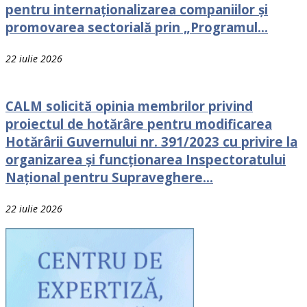
pentru internaționalizarea companiilor și
promovarea sectorială prin „Programul...
22 iulie 2026
CALM solicită opinia membrilor privind
proiectul de hotărâre pentru modificarea
Hotărârii Guvernului nr. 391/2023 cu privire la
organizarea și funcționarea Inspectoratului
Național pentru Supraveghere...
22 iulie 2026