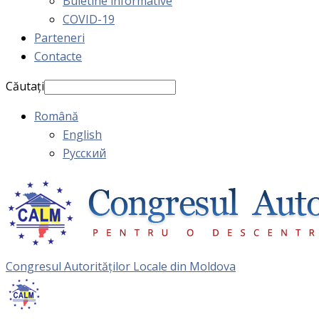
Buletine informative
COVID-19
Parteneri
Contacte
Căutați
Română
English
Русский
Congresul Autorităţilor Locale din Moldova