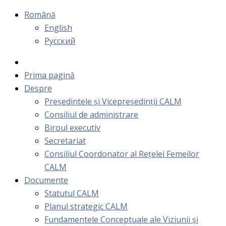
Română
English
Русский
Prima pagină
Despre
Președintele și Vicepreședinții CALM
Consiliul de administrare
Biroul executiv
Secretariat
Consiliul Coordonator al Rețelei Femeilor
CALM
Documente
Statutul CALM
Planul strategic CALM
Fundamentele Conceptuale ale Viziunii și