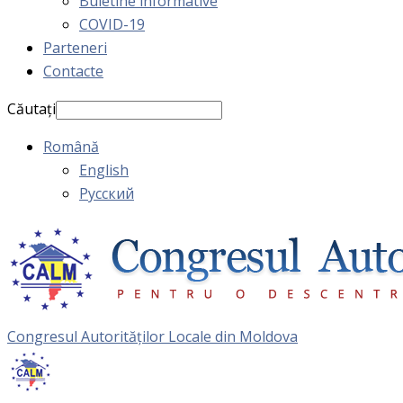
Buletine informative
COVID-19
Parteneri
Contacte
Căutați
Română
English
Русский
Congresul Autorităţilor Locale din Moldova