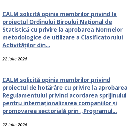
CALM solicită opinia membrilor privind la
proiectul Ordinului Biroului Național de
Statistică cu privire la aprobarea Normelor
metodologice de utilizare a Clasificatorului
Activităților din...
22 iulie 2026
CALM solicită opinia membrilor privind
proiectul de hotărâre cu privire la aprobarea
Regulamentului privind acordarea sprijinului
pentru internaționalizarea companiilor și
promovarea sectorială prin „Programul...
22 iulie 2026