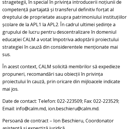
stragetegii, în special în privința introducerii noțiunii de
competență partajată și transferul definitiv forțat al
dreptului de proprietate asupra patrimoniului instituțiilor
școlare de la APL1 la APL2. În cadrul ultimei ședințe a
grupului de lucru pentru descentralizare în domeniul
educației CALM a votat împotriva adoptării proiectului
strategiei în cauză din considerentele menționate mai
sus.
În acest context, CALM solicită membrilor să expedieze
propuneri, recomandări sau obiecții în privința
proiectului în cauză, prin oricare din mijloacele indicate
mai jos.
Date de contact: Telefon: 022-223509; Fax: 022-223529;
Email: info@calm.md, ion.beschieru@calm.md.
Persoană de contract – Ion Beschieru, Coordonator
asistență și expertiză juridică.