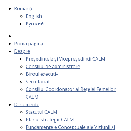
Română
English
Русский
Prima pagină
Despre
Președintele și Vicepreședinții CALM
Consiliul de administrare
Biroul executiv
Secretariat
Consiliul Coordonator al Rețelei Femeilor
CALM
Documente
Statutul CALM
Planul strategic CALM
Fundamentele Conceptuale ale Viziunii și