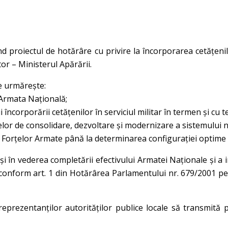
nd proiectul de hotărâre cu privire la încorporarea cetățenil
or – Ministerul Apărării.
e urmărește:
 Armata Națională;
încorporării cetățenilor în serviciul militar în termen şi cu 
r de consolidare, dezvoltare şi modernizare a sistemului n
Forțelor Armate până la determinarea configurației optime 
 și în vederea completării efectivului Armatei Naționale şi a i
 conform art. 1 din Hotărârea Parlamentului nr. 679/2001 pe
reprezentanților autorităților publice locale să transmită p