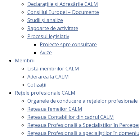
Declarațiile și Adresările CALM
Consiliul Europei – Documente
Studii și analize
Rapoarte de activitate
Procesul legislativ
Proiecte spre consultare
Avize
Membrii
Lista membrilor CALM
Aderarea la CALM
Cotizaţii
Rețele profesionale CALM
Organele de conducere a rețelelor profesional
Rețeaua femeilor CALM
Rețeaua Contabililor din cadrul CALM
Rețeaua Profesională a Specialiștilor în Perceper
Reţeaua Profesională a specialiştilor în domeniu