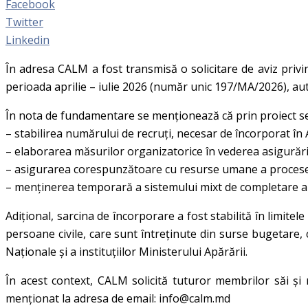
Facebook
Twitter
Linkedin
În adresa CALM a fost transmisă o solicitare de aviz privi
perioada aprilie – iulie 2026 (număr unic 197/MA/2026), aut
În nota de fundamentare se menționează că prin proiect s
– stabilirea numărului de recruți, necesar de încorporat în
– elaborarea măsurilor organizatorice în vederea asigurării 
– asigurarea corespunzătoare cu resurse umane a proceselo
– menținerea temporară a sistemului mixt de completare a 
Adițional, sarcina de încorporare a fost stabilită în limitele
persoane civile, care sunt întreținute din surse bugetare,
Naționale şi a instituțiilor Ministerului Apărării.
În acest context, CALM solicită tuturor membrilor săi și 
menționat la adresa de email: info@calm.md