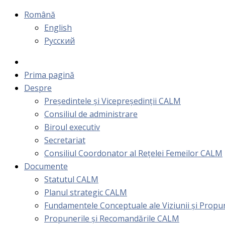
Română
English
Русский
Prima pagină
Despre
Președintele și Vicepreședinții CALM
Consiliul de administrare
Biroul executiv
Secretariat
Consiliul Coordonator al Rețelei Femeilor CALM
Documente
Statutul CALM
Planul strategic CALM
Fundamentele Conceptuale ale Viziunii și Prop
Propunerile și Recomandările CALM