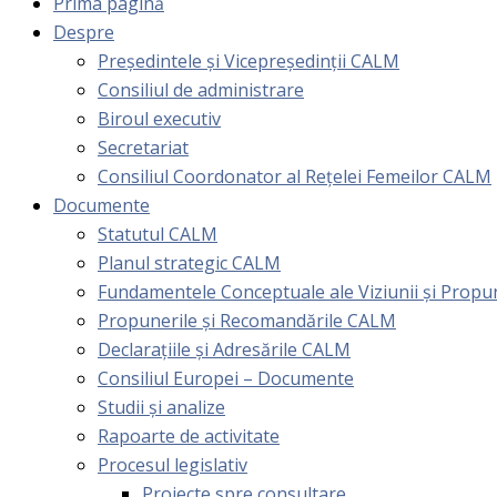
Prima pagină
Despre
Președintele și Vicepreședinții CALM
Consiliul de administrare
Biroul executiv
Secretariat
Consiliul Coordonator al Rețelei Femeilor CALM
Documente
Statutul CALM
Planul strategic CALM
Fundamentele Conceptuale ale Viziunii și Prop
Propunerile și Recomandările CALM
Declarațiile și Adresările CALM
Consiliul Europei – Documente
Studii și analize
Rapoarte de activitate
Procesul legislativ
Proiecte spre consultare