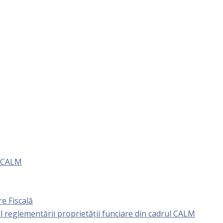
e CALM
e Fiscală
l reglementării proprietăţii funciare din cadrul CALM