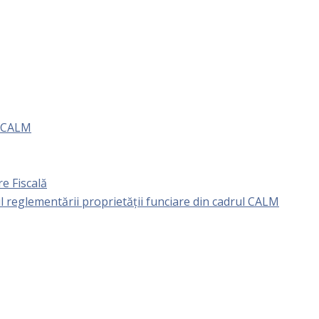
e CALM
e Fiscală
l reglementării proprietăţii funciare din cadrul CALM