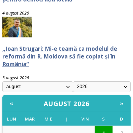
4 august 2026
„Ioan Strugari: Mi-e teamă ca modelul de
reformă din R. Moldova să fie copiat și în
România”
3 august 2026
AUGUST 2026
«
»
LUN
MAR
MIE
J
VIN
S
D