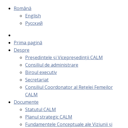
Română
English
Русский
Prima pagină
Despre
Președintele și Vicepreședinții CALM
Consiliul de administrare
Biroul executiv
Secretariat
Consiliul Coordonator al Rețelei Femeilor
CALM
Documente
Statutul CALM
Planul strategic CALM
Fundamentele Conceptuale ale Viziunii și