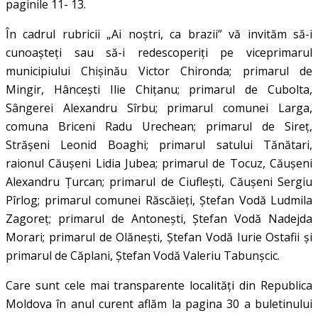
paginile 11- 13.
În cadrul rubricii „Ai noștri, ca brazii” vă invităm să-i
cunoașteți sau să-i redescoperiți pe viceprimarul
municipiului Chișinău Victor Chironda; primarul de
Mingir, Hâncești Ilie Chițanu; primarul de Cubolta,
Sângerei Alexandru Sîrbu; primarul comunei Larga,
comuna Briceni Radu Urechean; primarul de Sireț,
Strășeni Leonid Boaghi; primarul satului Tănătari,
raionul Căușeni Lidia Jubea; primarul de Tocuz, Căușeni
Alexandru Țurcan; primarul de Ciuflești, Căușeni Sergiu
Pîrlog; primarul comunei Răscăieți, Ștefan Vodă Ludmila
Zagoreț; primarul de Antonești, Ștefan Vodă Nadejda
Morari; primarul de Olănești, Ștefan Vodă Iurie Ostafii și
primarul de Căplani, Ștefan Vodă Valeriu Tabunșcic.
Care sunt cele mai transparente localități din Republica
Moldova în anul curent aflăm la pagina 30 a buletinului