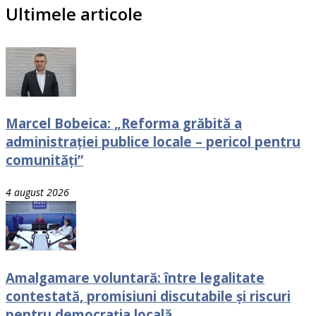
Ultimele articole
Marcel Bobeica: „Reforma grăbită a
administrației publice locale – pericol pentru
comunități”
4 august 2026
Amalgamare voluntară: între legalitate
contestată, promisiuni discutabile și riscuri
pentru democrația locală