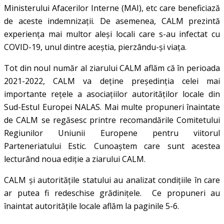
Ministerului Afacerilor Interne (MAI), etc care beneficiază
de aceste indemnizații. De asemenea, CALM prezintă
experiența mai multor aleși locali care s-au infectat cu
COVID-19, unul dintre aceștia, pierzându-și viața.
Tot din noul număr al ziarului CALM aflăm că în perioada
2021-2022, CALM va deține președinția celei mai
importante rețele a asociațiilor autorităților locale din
Sud-Estul Europei NALAS. Mai multe propuneri înaintate
de CALM se regăsesc printre recomandările Comitetului
Regiunilor Uniunii Europene pentru viitorul
Parteneriatului Estic. Cunoaștem care sunt acestea
lecturând noua ediție a ziarului CALM.
CALM și autoritățile statului au analizat condițiile în care
ar putea fi redeschise grădinițele. Ce propuneri au
înaintat autoritățile locale aflăm la paginile 5-6.