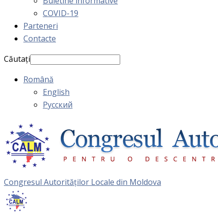
Buletine informative
COVID-19
Parteneri
Contacte
Căutați
Română
English
Русский
Congresul Autorităţilor Locale din Moldova