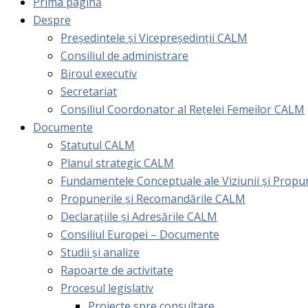
Prima pagină
Despre
Președintele și Vicepreședinții CALM
Consiliul de administrare
Biroul executiv
Secretariat
Consiliul Coordonator al Rețelei Femeilor CALM
Documente
Statutul CALM
Planul strategic CALM
Fundamentele Conceptuale ale Viziunii și Prop
Propunerile și Recomandările CALM
Declarațiile și Adresările CALM
Consiliul Europei – Documente
Studii și analize
Rapoarte de activitate
Procesul legislativ
Proiecte spre consultare