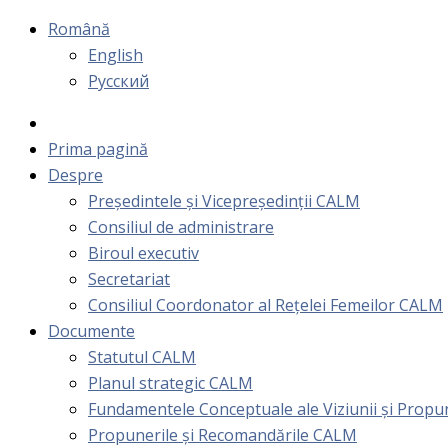
Română
English
Русский
Prima pagină
Despre
Președintele și Vicepreședinții CALM
Consiliul de administrare
Biroul executiv
Secretariat
Consiliul Coordonator al Rețelei Femeilor CALM
Documente
Statutul CALM
Planul strategic CALM
Fundamentele Conceptuale ale Viziunii și Prop
Propunerile și Recomandările CALM