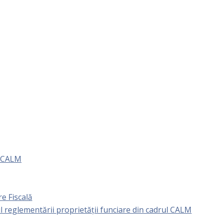
e CALM
e Fiscală
l reglementării proprietăţii funciare din cadrul CALM