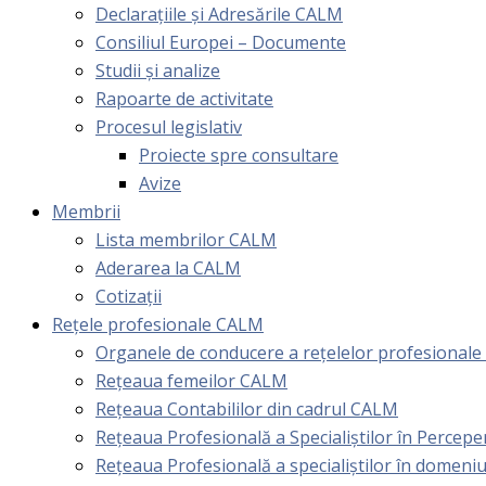
Declarațiile și Adresările CALM
Consiliul Europei – Documente
Studii și analize
Rapoarte de activitate
Procesul legislativ
Proiecte spre consultare
Avize
Membrii
Lista membrilor CALM
Aderarea la CALM
Cotizaţii
Rețele profesionale CALM
Organele de conducere a rețelelor profesional
Rețeaua femeilor CALM
Rețeaua Contabililor din cadrul CALM
Rețeaua Profesională a Specialiștilor în Perceper
Reţeaua Profesională a specialiştilor în domeniu