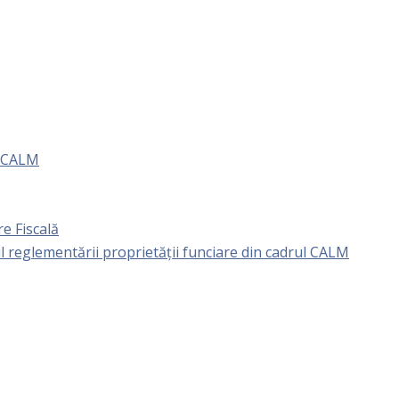
e CALM
e Fiscală
l reglementării proprietăţii funciare din cadrul CALM