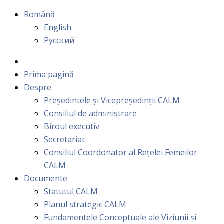
Română
English
Русский
Prima pagină
Despre
Președintele și Vicepreședinții CALM
Consiliul de administrare
Biroul executiv
Secretariat
Consiliul Coordonator al Rețelei Femeilor
CALM
Documente
Statutul CALM
Planul strategic CALM
Fundamentele Conceptuale ale Viziunii și