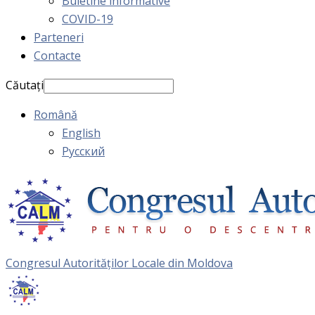
Buletine informative
COVID-19
Parteneri
Contacte
Căutați
Română
English
Русский
Congresul Autorităţilor Locale din Moldova