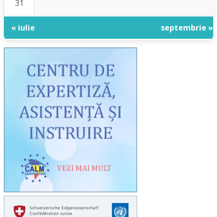
31
« iulie
septembrie »