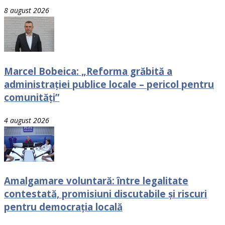
8 august 2026
Marcel Bobeica: „Reforma grăbită a
administrației publice locale – pericol pentru
comunități”
4 august 2026
Amalgamare voluntară: între legalitate
contestată, promisiuni discutabile și riscuri
pentru democrația locală