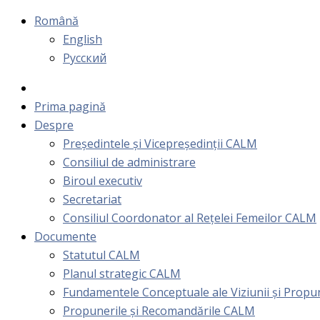
Română
English
Русский
Prima pagină
Despre
Președintele și Vicepreședinții CALM
Consiliul de administrare
Biroul executiv
Secretariat
Consiliul Coordonator al Rețelei Femeilor CALM
Documente
Statutul CALM
Planul strategic CALM
Fundamentele Conceptuale ale Viziunii și Prop
Propunerile și Recomandările CALM