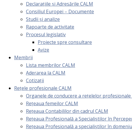
Declarațiile și Adresările CALM
Consiliul Europei – Documente
Studii și analize
Rapoarte de activitate
Procesul legislativ
Proiecte spre consultare
Avize
Membrii
Lista membrilor CALM
Aderarea la CALM
Cotizaţii
Rețele profesionale CALM
Organele de conducere a rețelelor profesional
Rețeaua femeilor CALM
Rețeaua Contabililor din cadrul CALM
Rețeaua Profesională a Specialiștilor în Perceper
Reţeaua Profesională a specialiştilor în domeniu