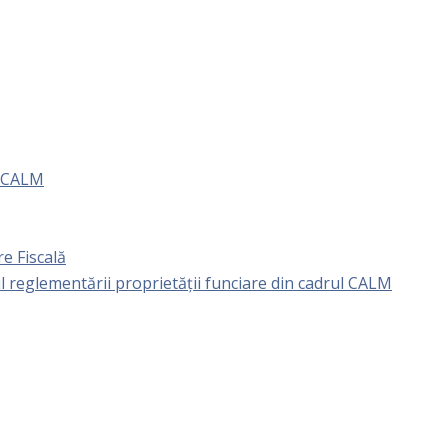
e CALM
e Fiscală
l reglementării proprietăţii funciare din cadrul CALM