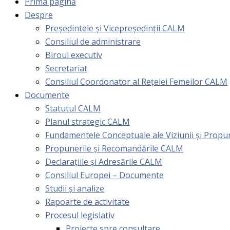
Prima pagină
Despre
Președintele și Vicepreședinții CALM
Consiliul de administrare
Biroul executiv
Secretariat
Consiliul Coordonator al Rețelei Femeilor CALM
Documente
Statutul CALM
Planul strategic CALM
Fundamentele Conceptuale ale Viziunii și Prop
Propunerile și Recomandările CALM
Declarațiile și Adresările CALM
Consiliul Europei – Documente
Studii și analize
Rapoarte de activitate
Procesul legislativ
Proiecte spre consultare