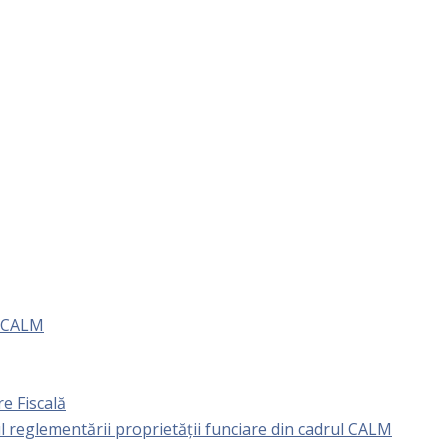
e CALM
e Fiscală
l reglementării proprietăţii funciare din cadrul CALM