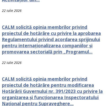
22 iulie 2026
CALM solicită opinia membrilor privind
proiectul de hotărâre cu privire la aprobarea
Regulamentului privind acordarea sprijinului
pentru internaționalizarea companiilor și
promovarea sectorială prin „Programul...
22 iulie 2026
CALM solicită opinia membrilor privind
proiectul de hotărâre pentru modificarea
Hotărârii Guvernului nr. 391/2023 cu privire la
organizarea și funcționarea Inspectoratului
Național pentru Supraveghere...