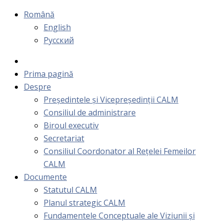
Română
English
Русский
Prima pagină
Despre
Președintele și Vicepreședinții CALM
Consiliul de administrare
Biroul executiv
Secretariat
Consiliul Coordonator al Rețelei Femeilor
CALM
Documente
Statutul CALM
Planul strategic CALM
Fundamentele Conceptuale ale Viziunii și