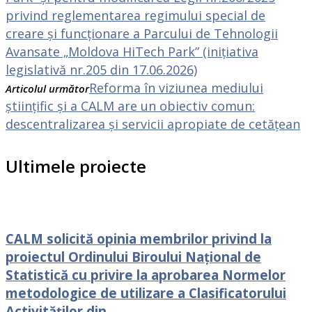
privind reglementarea regimului special de
creare și funcționare a Parcului de Tehnologii
Avansate „Moldova HiTech Park” (inițiativa
legislativă nr.205 din 17.06.2026)
Reforma în viziunea mediului
Articolul următor
științific și a CALM are un obiectiv comun:
descentralizarea și servicii apropiate de cetățean
Ultimele proiecte
CALM solicită opinia membrilor privind la
proiectul Ordinului Biroului Național de
Statistică cu privire la aprobarea Normelor
metodologice de utilizare a Clasificatorului
Activităților din...