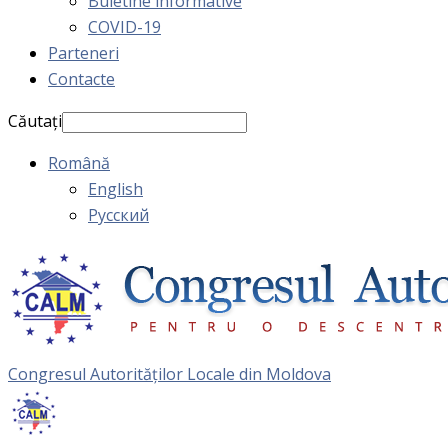
Buletine informative
COVID-19
Parteneri
Contacte
Căutați
Română
English
Русский
Congresul Autorităţilor Locale din Moldova