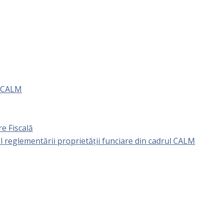
e CALM
e Fiscală
l reglementării proprietăţii funciare din cadrul CALM