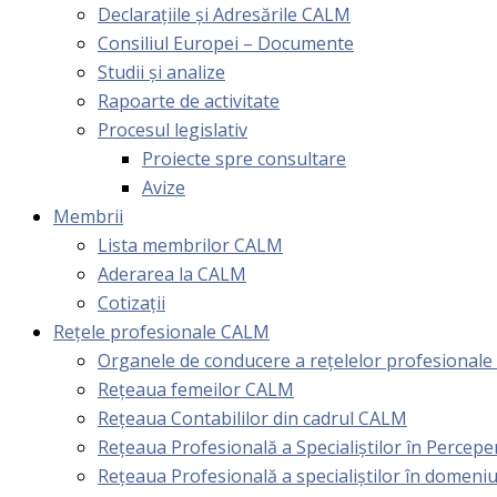
Declarațiile și Adresările CALM
Consiliul Europei – Documente
Studii și analize
Rapoarte de activitate
Procesul legislativ
Proiecte spre consultare
Avize
Membrii
Lista membrilor CALM
Aderarea la CALM
Cotizaţii
Rețele profesionale CALM
Organele de conducere a rețelelor profesional
Rețeaua femeilor CALM
Rețeaua Contabililor din cadrul CALM
Rețeaua Profesională a Specialiștilor în Perceper
Reţeaua Profesională a specialiştilor în domeniu