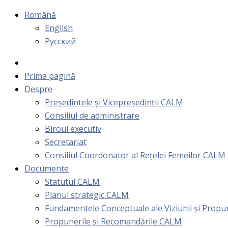
Română
English
Русский
Prima pagină
Despre
Președintele și Vicepreședinții CALM
Consiliul de administrare
Biroul executiv
Secretariat
Consiliul Coordonator al Rețelei Femeilor CALM
Documente
Statutul CALM
Planul strategic CALM
Fundamentele Conceptuale ale Viziunii și Prop
Propunerile și Recomandările CALM