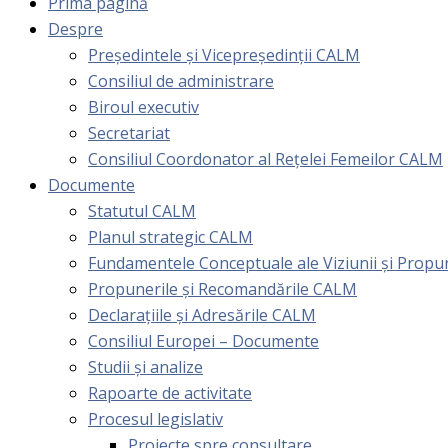
Prima pagină
Despre
Președintele și Vicepreședinții CALM
Consiliul de administrare
Biroul executiv
Secretariat
Consiliul Coordonator al Rețelei Femeilor CALM
Documente
Statutul CALM
Planul strategic CALM
Fundamentele Conceptuale ale Viziunii și Prop
Propunerile și Recomandările CALM
Declarațiile și Adresările CALM
Consiliul Europei – Documente
Studii și analize
Rapoarte de activitate
Procesul legislativ
Proiecte spre consultare