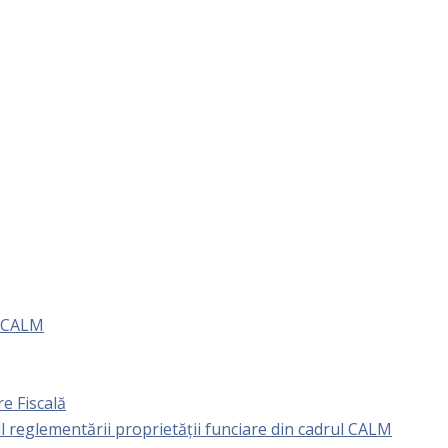
e CALM
e Fiscală
l reglementării proprietăţii funciare din cadrul CALM