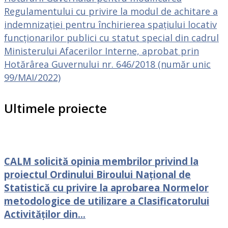
Regulamentului cu privire la modul de achitare a
indemnizației pentru închirierea spațiului locativ
funcționarilor publici cu statut special din cadrul
Ministerului Afacerilor Interne, aprobat prin
Hotărârea Guvernului nr. 646/2018 (număr unic
99/MAI/2022)
Ultimele proiecte
CALM solicită opinia membrilor privind la
proiectul Ordinului Biroului Național de
Statistică cu privire la aprobarea Normelor
metodologice de utilizare a Clasificatorului
Activităților din...