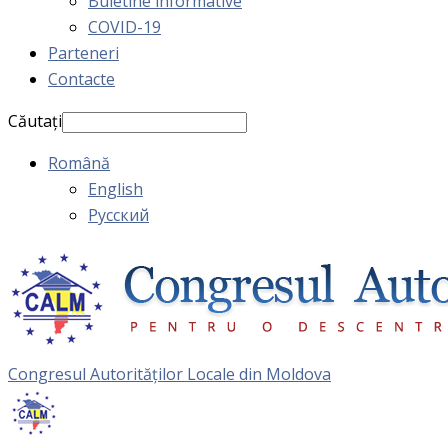
Buletine informative
COVID-19
Parteneri
Contacte
Căutați
Română
English
Русский
Congresul Autorităţilor Locale din Moldova