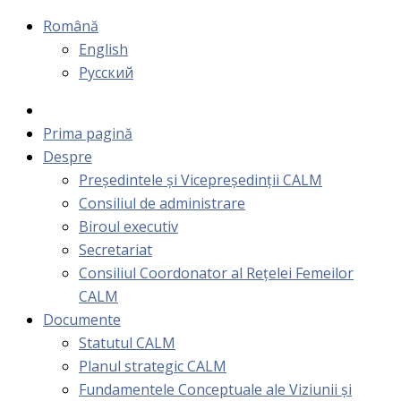
Română
English
Русский
Prima pagină
Despre
Președintele și Vicepreședinții CALM
Consiliul de administrare
Biroul executiv
Secretariat
Consiliul Coordonator al Rețelei Femeilor
CALM
Documente
Statutul CALM
Planul strategic CALM
Fundamentele Conceptuale ale Viziunii și