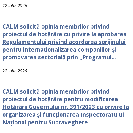
22 iulie 2026
CALM solicită opinia membrilor privind
proiectul de hotărâre cu privire la aprobarea
Regulamentului privind acordarea sprijinului
pentru internaționalizarea companiilor și
promovarea sectorială prin „Programul...
22 iulie 2026
CALM solicită opinia membrilor privind
proiectul de hotărâre pentru modificarea
Hotărârii Guvernului nr. 391/2023 cu privire la
organizarea și funcționarea Inspectoratului
Național pentru Supraveghere...