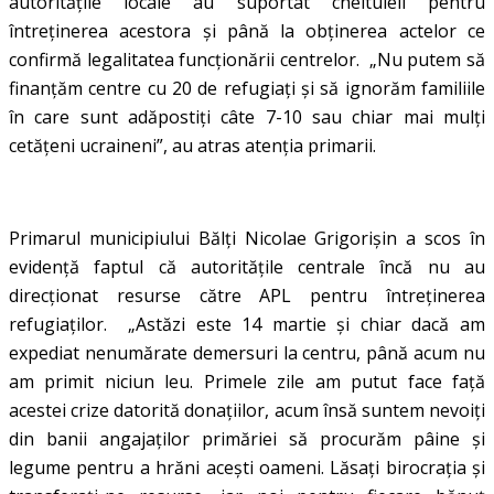
autoritățile locale au suportat cheltuieli pentru
întreținerea acestora și până la obținerea actelor ce
confirmă legalitatea funcționării centrelor. „Nu putem să
finanțăm centre cu 20 de refugiați și să ignorăm familiile
în care sunt adăpostiți câte 7-10 sau chiar mai mulți
cetățeni ucraineni”, au atras atenția primarii.
Primarul municipiului Bălți Nicolae Grigorișin a scos în
evidență faptul că autoritățile centrale încă nu au
direcționat resurse către APL pentru întreținerea
refugiaților. „Astăzi este 14 martie și chiar dacă am
expediat nenumărate demersuri la centru, până acum nu
am primit niciun leu. Primele zile am putut face față
acestei crize datorită donațiilor, acum însă suntem nevoiți
din banii angajaților primăriei să procurăm pâine și
legume pentru a hrăni acești oameni. Lăsați birocrația și