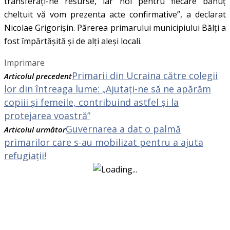
transferați-ne resurse, iar noi pentru fiecare bănuț
cheltuit vă vom prezenta acte confirmative”, a declarat
Nicolae Grigorișin. Părerea primarului municipiului Bălți a
fost împărtășită și de alți aleși locali.
Imprimare
Primarii din Ucraina către colegii
Articolul precedent
lor din întreaga lume: „Ajutați-ne să ne apărăm
copiii și femeile, contribuind astfel și la
protejarea voastră”
Guvernarea a dat o palmă
Articolul următor
primarilor care s-au mobilizat pentru a ajuta
refugiații!