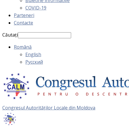
Buletine informative
COVID-19
Parteneri
Contacte
Căutați
Română
English
Русский
Congresul Autorităţilor Locale din Moldova