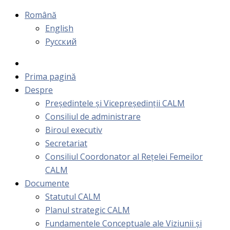
Română
English
Русский
Prima pagină
Despre
Președintele și Vicepreședinții CALM
Consiliul de administrare
Biroul executiv
Secretariat
Consiliul Coordonator al Rețelei Femeilor
CALM
Documente
Statutul CALM
Planul strategic CALM
Fundamentele Conceptuale ale Viziunii și