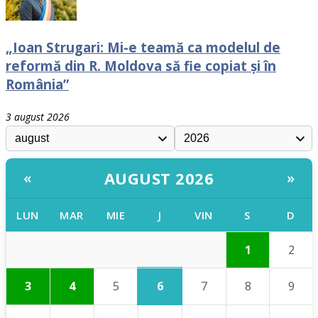
„Ioan Strugari: Mi-e teamă ca modelul de
reformă din R. Moldova să fie copiat și în
România”
3 august 2026
AUGUST 2026
«
»
LUN
MAR
MIE
J
VIN
S
D
1
2
6
3
4
5
7
8
9