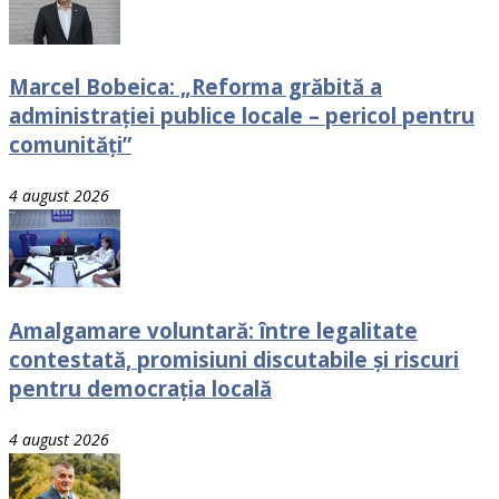
Marcel Bobeica: „Reforma grăbită a
administrației publice locale – pericol pentru
comunități”
4 august 2026
Amalgamare voluntară: între legalitate
contestată, promisiuni discutabile și riscuri
pentru democrația locală
4 august 2026