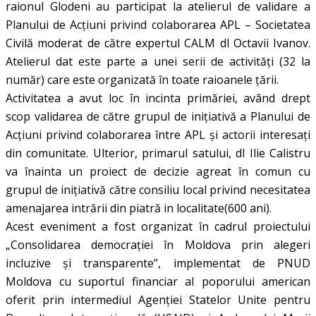
raionul Glodeni au participat la atelierul de validare a
Planului de Acțiuni privind colaborarea APL – Societatea
Civilă moderat de către expertul CALM dl Octavii Ivanov.
Atelierul dat este parte a unei serii de activități (32 la
număr) care este organizată în toate raioanele țării.
Activitatea a avut loc în incinta primăriei, având drept
scop validarea de către grupul de inițiativă a Planului de
Acțiuni privind colaborarea între APL și actorii interesați
din comunitate. Ulterior, primarul satului, dl Ilie Calistru
va înainta un proiect de decizie agreat în comun cu
grupul de inițiativă către consiliu local privind necesitatea
amenajarea intrării din piatră in localitate(600 ani).
Acest eveniment a fost organizat în cadrul proiectului
„Consolidarea democrației în Moldova prin alegeri
incluzive și transparente”, implementat de PNUD
Moldova cu suportul financiar al poporului american
oferit prin intermediul Agenției Statelor Unite pentru