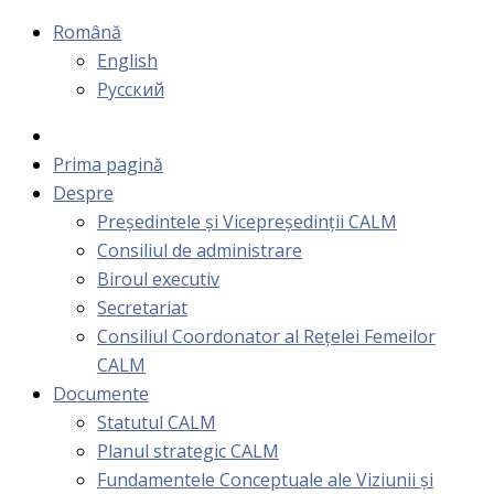
Română
English
Русский
Prima pagină
Despre
Președintele și Vicepreședinții CALM
Consiliul de administrare
Biroul executiv
Secretariat
Consiliul Coordonator al Rețelei Femeilor
CALM
Documente
Statutul CALM
Planul strategic CALM
Fundamentele Conceptuale ale Viziunii și