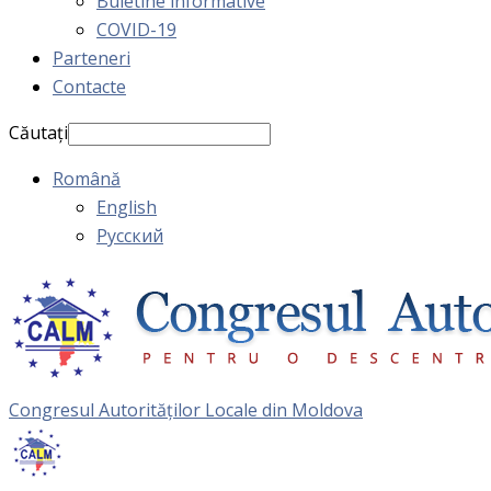
Buletine informative
COVID-19
Parteneri
Contacte
Căutați
Română
English
Русский
Congresul Autorităţilor Locale din Moldova